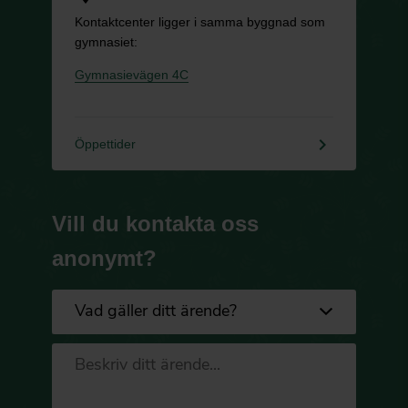
Kontaktcenter ligger i samma byggnad som
gymnasiet:
Gymnasievägen 4C
keyboard_arrow_right
Öppettider
Vill du kontakta oss
anonymt?