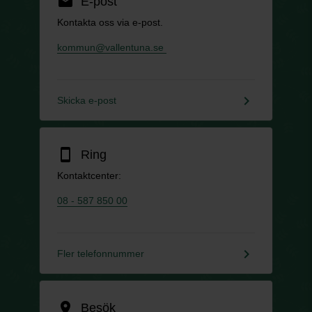
email
E-post
Kontakta oss via e-post.
kommun@vallentuna.se
keyboard_arrow_right
Skicka e-post
smartphone
Ring
Kontaktcenter:
08 - 587 850 00
keyboard_arrow_right
Fler telefonnummer
location_on
Besök