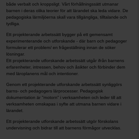
både verbalt och kroppsligt. Vårt förhållningssätt utmanar
barnen i deras olika teorier för att lärandet ska leda vidare. De
pedagogiska lärmiljöerna skall vara tillgängliga, tilltalande och
tydliga.
Ett projekterande arbetssätt bygger på ett gemensamt
experimenterande och utforskande - där barn och pedagoger
formulerar ett problem/ en frågeställning innan de söker
lösningar.
Ett projekterande utforskande arbetssätt utgår ifrån barnens
erfarenheter, intressen, behov och åsikter och förbinder dem
med läroplanens mål och intentioner.
Genom ett projekterande utforskande arbetssätt synliggörs
barns- och pedagogers lärprocesser. Pedagogisk
dokumentation är "motorn" i verksamheten och leder till att
verksamheten omskapas i syfte att utmana barnen vidare i
lärandet.
Ett projekterande utforskande arbetssätt utgör förskolans
undervisning och bidrar till att barnens förmågor utvecklas.