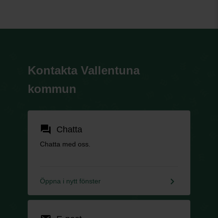
Kontakta Vallentuna
kommun
forum
Chatta
Chatta med oss.
keyboard_arrow_right
Öppna i nytt fönster