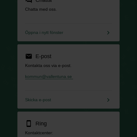
Chatta med oss.
keyboard_arrow_right
Öppna i nytt fönster
email
E-post
Kontakta oss via e-post.
kommun@vallentuna.se
keyboard_arrow_right
Skicka e-post
smartphone
Ring
Kontaktcenter: