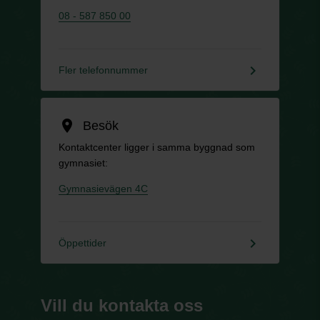
08 - 587 850 00
keyboard_arrow_right
Fler telefonnummer
location_on
Besök
Kontaktcenter ligger i samma byggnad som
gymnasiet:
Gymnasievägen 4C
keyboard_arrow_right
Öppettider
Vill du kontakta oss