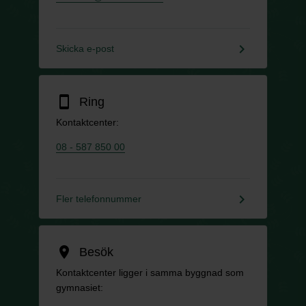
keyboard_arrow_right
Skicka e-post
smartphone
Ring
Kontaktcenter:
08 - 587 850 00
keyboard_arrow_right
Fler telefonnummer
location_on
Besök
Kontaktcenter ligger i samma byggnad som
gymnasiet: