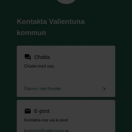
Kontakta Vallentuna
kommun
forum
Chatta
Chatta med oss.
keyboard_arrow_right
Öppna i nytt fönster
email
E-post
Kontakta oss via e-post.
kommun@vallentuna.se