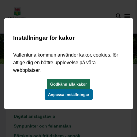
search
menu
Inställningar för kakor
Vallentuna kommun använder kakor, cookies, för
att ge dig en bättre upplevelse på våra
webbplatser.
Godkänn alla kakor
build
Självservice
Anpassa inställningar
Populära digitala tjänster
Digital anslagstavla
Synpunkter och felanmälan
Förskola och fritidshem - ansök