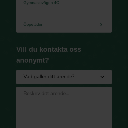
Gymnasievägen 4C
keyboard_arrow_right
Öppettider
Vill du kontakta oss
anonymt?