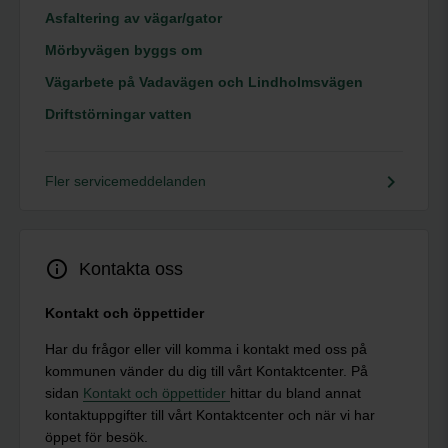
Asfaltering av vägar/gator
Mörbyvägen byggs om
Vägarbete på Vadavägen och Lindholmsvägen
Driftstörningar vatten
keyboard_arrow_right
Fler servicemeddelanden
info_outline
Kontakta oss
Kontakt och öppettider
Har du frågor eller vill komma i kontakt med oss på
kommunen vänder du dig till vårt Kontaktcenter. På
sidan
Kontakt och öppettider
hittar du bland annat
kontaktuppgifter till vårt Kontaktcenter och när vi har
öppet för besök.