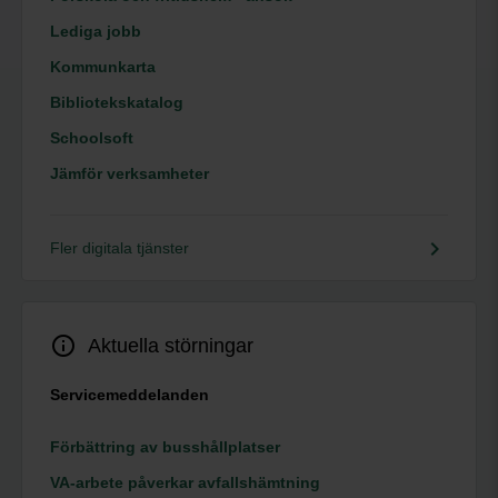
Lediga jobb
Kommunkarta
Bibliotekskatalog
Schoolsoft
Jämför verksamheter
keyboard_arrow_right
Fler digitala tjänster
info_outline
Aktuella störningar
Servicemeddelanden
Förbättring av busshållplatser
VA-arbete påverkar avfallshämtning