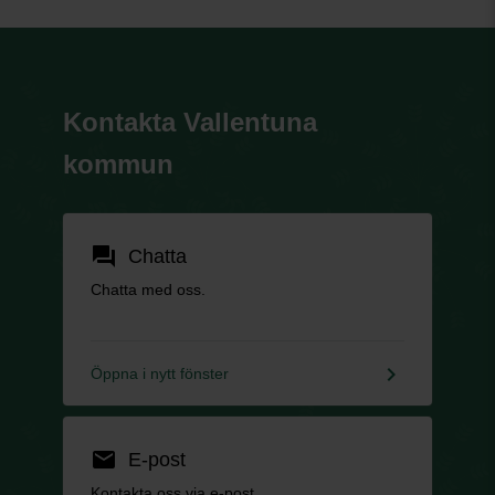
Kontakta Vallentuna
kommun
forum
Chatta
Chatta med oss.
keyboard_arrow_right
Öppna i nytt fönster
email
E-post
Kontakta oss via e-post.