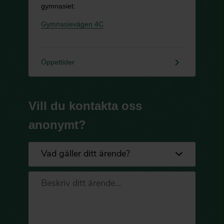
gymnasiet:
Gymnasievägen 4C
keyboard_arrow_right
Öppettider
Vill du kontakta oss
anonymt?