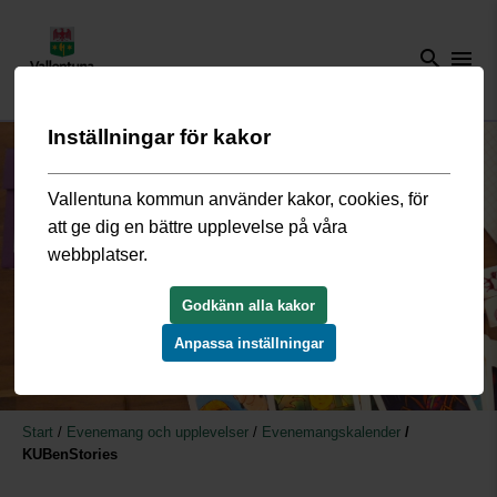
search
menu
Inställningar för kakor
Vallentuna kommun använder kakor, cookies, för
att ge dig en bättre upplevelse på våra
webbplatser.
Godkänn alla kakor
Anpassa inställningar
Start
/
Evenemang och upplevelser
/
Evenemangskalender
/
KUBenStories