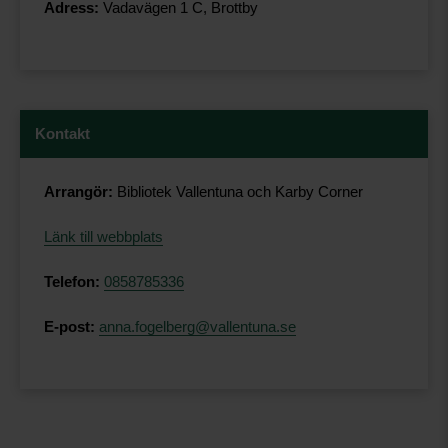
Adress:
Vadavägen 1 C, Brottby
Kontakt
Arrangör:
Bibliotek Vallentuna och Karby Corner
Länk till webbplats
Telefon:
0858785336
E-post:
anna.fogelberg@vallentuna.se