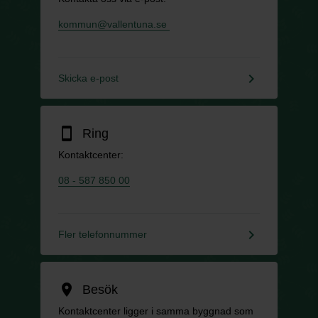
kommun@vallentuna.se
keyboard_arrow_right
Skicka e-post
smartphone
Ring
Kontaktcenter:
08 - 587 850 00
keyboard_arrow_right
Fler telefonnummer
location_on
Besök
Kontaktcenter ligger i samma byggnad som