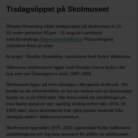
Tisdagsöppet på Skolmuseet
Össeby församling håller tisdagsöppet på skolmuseet kl 13-
15 under perioden 30 juni - 11 augusti i samband
med församlings
Öppna sommarkyrkor
. Församlingens
volontärer finns på plats.
Arrangör: Össeby församling i samarbete med Kultur Vallentuna
Vallentuna skolmuseum ligger invid Össeby-Garns kyrka i det
hus som var Össebygarns skola 1887-1965.
Skolmuseet ligger på övre våningen i det gamla skolhuset. Det
består av en rekonstruktion av hur en skolsal och en lärarbostad
kunde se ut på 1910-talet. Här finns också ett utställningsrum
med bland annat en stor samling skolplanscher från 1870- till
1960-talet, samt skolmaterial från olika epoker insamlat från
nerlagda skolor i Vallentuna kommun.
Skolmuseet öppnades 1975. 2021 upprustade Kultur Vallentuna
utställningarna och tog över ansvaret för driften av skolmuseet.