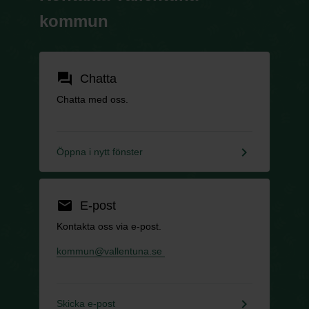
kommun
forum
Chatta
Chatta med oss.
keyboard_arrow_right
Öppna i nytt fönster
email
E-post
Kontakta oss via e-post.
kommun@vallentuna.se
keyboard_arrow_right
Skicka e-post