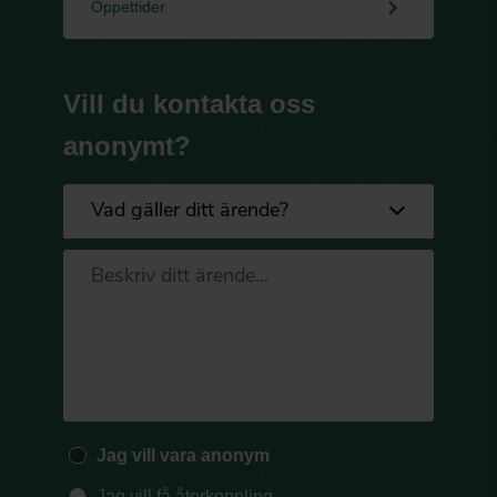
keyboard_arrow_right
Öppettider
Vill du kontakta oss
anonymt?
Jag vill vara anonym
Jag vill få återkoppling