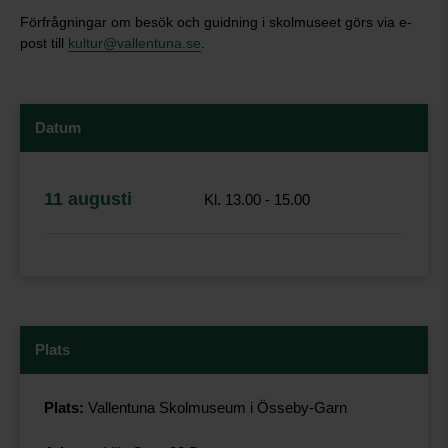
Förfrågningar om besök och guidning i skolmuseet görs via e-
post till
kultur@vallentuna.se
.
Datum
11 augusti
Kl. 13.00 - 15.00
Plats
Plats:
Vallentuna Skolmuseum i Össeby-Garn