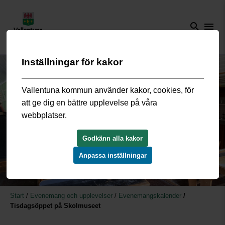
search
menu
Inställningar för kakor
Vallentuna kommun använder kakor, cookies, för
att ge dig en bättre upplevelse på våra
webbplatser.
Godkänn alla kakor
Anpassa inställningar
Start
/
Evenemang och upplevelser
/
Evenemangskalender
/
Tisdagsöppet på Skolmuseet