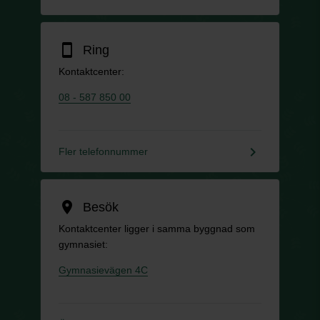
smartphone
Ring
Kontaktcenter:
08 - 587 850 00
keyboard_arrow_right
Fler telefonnummer
location_on
Besök
Kontaktcenter ligger i samma byggnad som
gymnasiet:
Gymnasievägen 4C