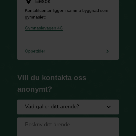
location_on
Besök
Kontaktcenter ligger i samma byggnad som
gymnasiet:
Gymnasievägen 4C
keyboard_arrow_right
Öppettider
Vill du kontakta oss
anonymt?