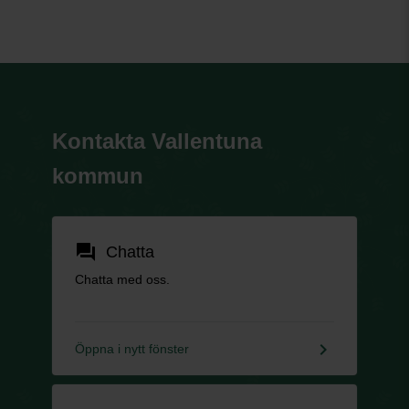
Kontakta Vallentuna
kommun
forum
Chatta
Chatta med oss.
keyboard_arrow_right
Öppna i nytt fönster