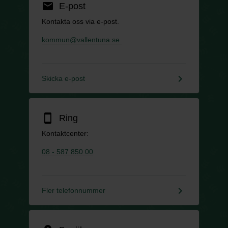
email
E-post
Kontakta oss via e-post.
kommun@vallentuna.se
keyboard_arrow_right
Skicka e-post
smartphone
Ring
Kontaktcenter:
08 - 587 850 00
keyboard_arrow_right
Fler telefonnummer