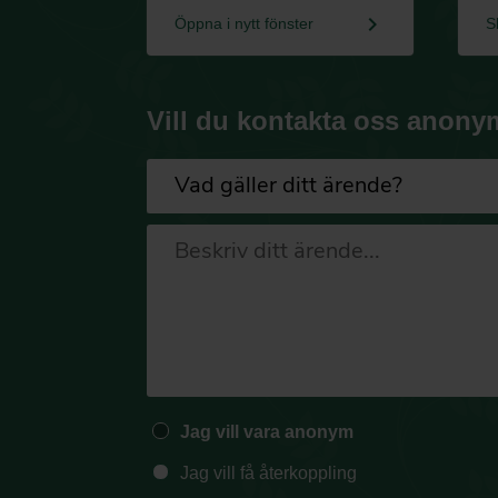
keyboard_arrow_right
Öppna i nytt fönster
S
Vill du kontakta oss anony
Jag vill vara anonym
Jag vill få återkoppling