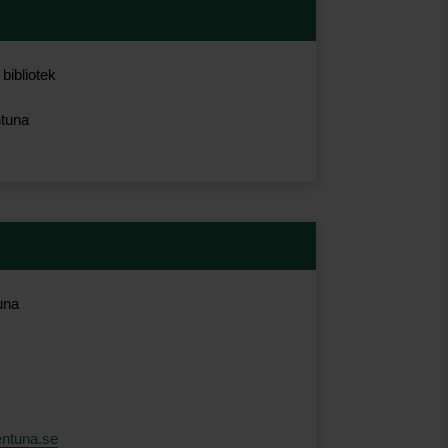
bibliotek
ntuna
una
entuna.se