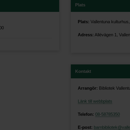
Plats
Plats:
Vallentuna kulturhus, 
.00
Adress:
Allévägen 1, Valle
Kontakt
Arrangör:
Bibliotek Vallent
Länk till webbplats
Telefon:
08-58785350
E-post:
barnbibliotek@vall