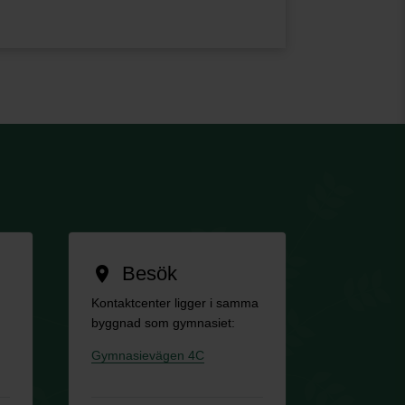
Besök
location_on
Kontaktcenter ligger i samma
byggnad som gymnasiet:
Gymnasievägen 4C