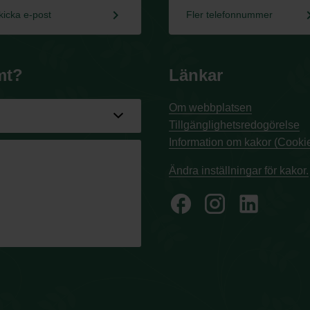
keyboard_arrow_right
keyboard_a
kicka e-post
Fler telefonnummer
mt?
Länkar
Om webbplatsen
Tillgänglighetsredogörelse
Information om kakor (Cookie
Ändra inställningar för kakor.
facebook