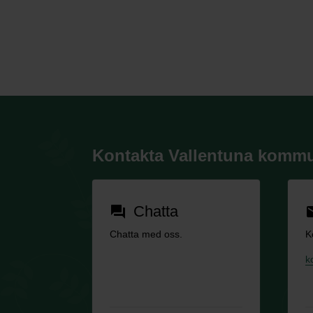
Kontakta Vallentuna komm
Chatta
forum
em
Chatta med oss.
K
k