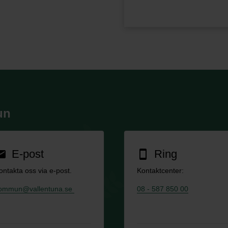
un
E-post
Ring
ail
smartphone
ontakta oss via e-post.
Kontaktcenter:
ommun@vallentuna.se
08 - 587 850 00