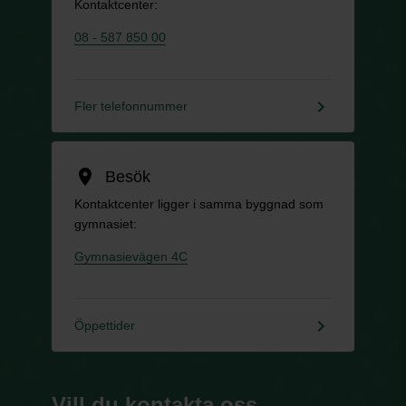
Kontaktcenter:
08 - 587 850 00
keyboard_arrow_right
Fler telefonnummer
location_on
Besök
Kontaktcenter ligger i samma byggnad som
gymnasiet:
Gymnasievägen 4C
keyboard_arrow_right
Öppettider
Vill du kontakta oss