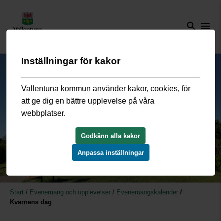
search
menu
Inställningar för kakor
Vallentuna kommun använder kakor, cookies, för
att ge dig en bättre upplevelse på våra
webbplatser.
Godkänn alla kakor
Anpassa inställningar
Start
/
Evenemang och upplevelser
/
Evenemangskalender
/
Kvarnens dag