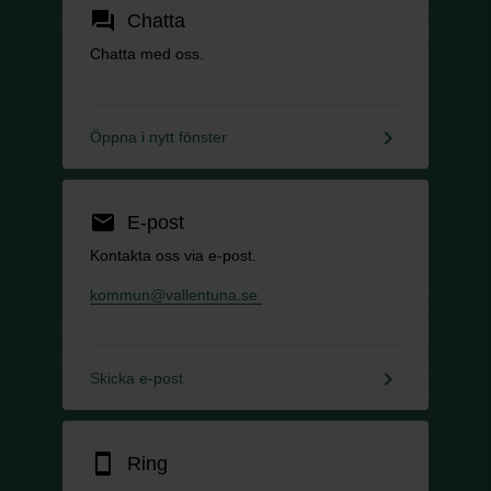
forum
Chatta
Chatta med oss.
keyboard_arrow_right
Öppna i nytt fönster
email
E-post
Kontakta oss via e-post.
kommun@vallentuna.se
keyboard_arrow_right
Skicka e-post
smartphone
Ring