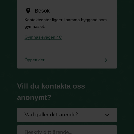
location_on
Besök
Kontaktcenter ligger i samma byggnad som
gymnasiet:
Gymnasievägen 4C
keyboard_arrow_right
Öppettider
Vill du kontakta oss
anonymt?