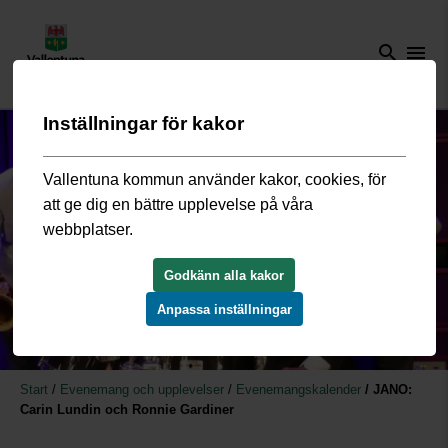
search
menu
Inställningar för kakor
Vallentuna kommun använder kakor, cookies, för
att ge dig en bättre upplevelse på våra
webbplatser.
Godkänn alla kakor
Anpassa inställningar
Start
/
Evenemang och upplevelser
/
Evenemangskalender
/
JANO:
Carin Lundin och Ronnie Gardiner