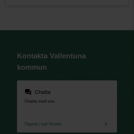
Kontakta Vallentuna
kommun
forum
Chatta
Chatta med oss.
keyboard_arrow_right
Öppna i nytt fönster