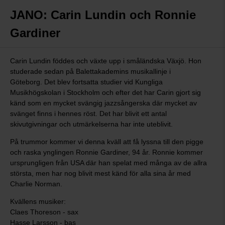
JANO: Carin Lundin och Ronnie
Gardiner
Carin Lundin föddes och växte upp i småländska Växjö. Hon
studerade sedan på Balettakademins musikallinje i
Göteborg. Det blev fortsatta studier vid Kungliga
Musikhögskolan i Stockholm och efter det har Carin gjort sig
känd som en mycket svängig jazzsångerska där mycket av
svänget finns i hennes röst. Det har blivit ett antal
skivutgivningar och utmärkelserna har inte uteblivit.
På trummor kommer vi denna kväll att få lyssna till den pigge
och raska ynglingen Ronnie Gardiner, 94 år. Ronnie kommer
ursprungligen från USA där han spelat med många av de allra
största, men har nog blivit mest känd för alla sina år med
Charlie Norman.
Kvällens musiker:
Claes Thoreson - sax
Hasse Larsson - bas