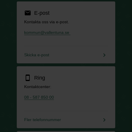
email
E-post
Kontakta oss via e-post.
kommun@vallentuna.se
keyboard_arrow_right
Skicka e-post
smartphone
Ring
Kontaktcenter:
08 - 587 850 00
keyboard_arrow_right
Fler telefonnummer