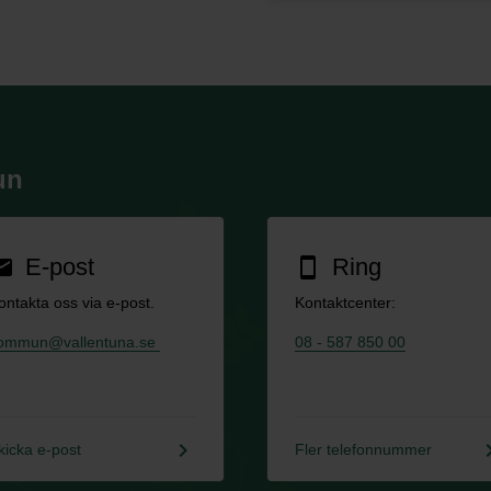
un
E-post
Ring
ail
smartphone
ontakta oss via e-post.
Kontaktcenter:
ommun@vallentuna.se
08 - 587 850 00
keyboard_arrow_right
keyboard_a
kicka e-post
Fler telefonnummer