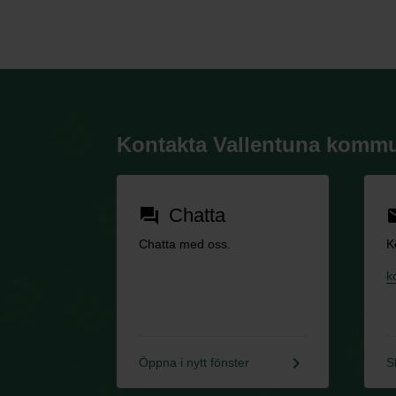
Kontakta Vallentuna komm
Chatta
forum
em
Chatta med oss.
K
k
keyboard_arrow_right
Öppna i nytt fönster
S