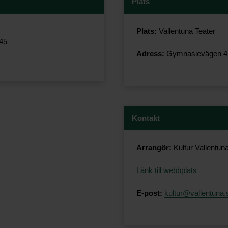
Plats
Plats:
Vallentuna Teater
.45
Adress:
Gymnasievägen 4, 
Kontakt
Arrangör:
Kultur Vallentu
Länk till webbplats
E-post:
kultur@vallentuna.