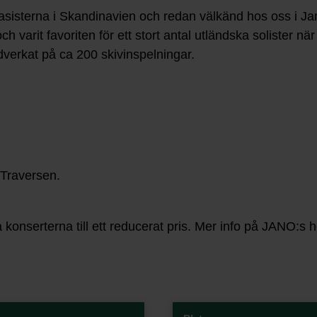
sisterna i Skandinavien och redan välkänd hos oss i Jan
och varit favoriten för ett stort antal utländska solister n
verkat på ca 200 skivinspelningar.
 Traversen.
onserterna till ett reducerat pris. Mer info på JANO:s h