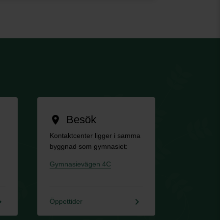
Besök
location_on
Kontaktcenter ligger i samma
byggnad som gymnasiet:
Gymnasievägen 4C
rrow_right
keyboard_arrow_right
Öppettider