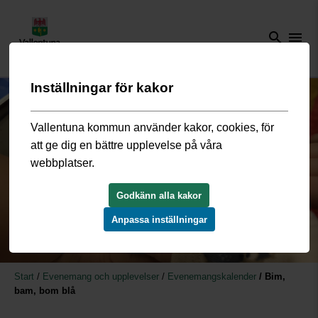
search
menu
Inställningar för kakor
Vallentuna kommun använder kakor, cookies, för
att ge dig en bättre upplevelse på våra
webbplatser.
Godkänn alla kakor
Anpassa inställningar
Start
/
Evenemang och upplevelser
/
Evenemangskalender
/
Bim,
bam, bom blå