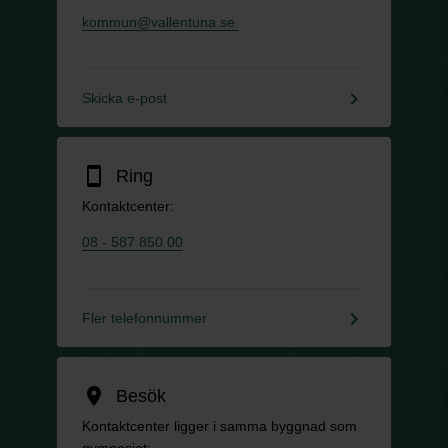
kommun@vallentuna.se
keyboard_arrow_right
Skicka e-post
smartphone
Ring
Kontaktcenter:
08 - 587 850 00
keyboard_arrow_right
Fler telefonnummer
location_on
Besök
Kontaktcenter ligger i samma byggnad som
gymnasiet: