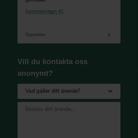
Gymnasievägen 4C
keyboard_arrow_right
Öppettider
Vill du kontakta oss
anonymt?