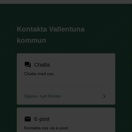
Kontakta Vallentuna
kommun
forum
Chatta
Chatta med oss.
keyboard_arrow_right
Öppna i nytt fönster
email
E-post
Kontakta oss via e-post.