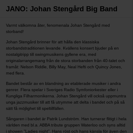
JANO: Johan Stengård Big Band
Varmt välkomna åter, fenomenala Johan Stengård med
storband!
Johan Stengård brinner för att hålla den klassiska
storbandstraditionen levande. Kvällens konsert bjuder på en
nostalgitripp till swingmusikens gyllene era, med
originalarrangemang från de stora storbanden från 40-talet och
framåt: Nelson Riddle, Billy May, Neal Hefti och Quincy Jones,
med flera.
Bandet består av en blandning av etablerade musiker i andra
genrer. Flera spelar i Sveriges Radio Symfoniorkester eller i
Kungliga Filharmonikerna. Johan Stengård vill också uppmuntra
unga jazzmusiker till att få utrymme att delta i bandet och på så
sätt få möjlighet till speltillfällen.
Sångaren i bandet är Patrik Lundström. Han turnerar flitigt i hela
världen med bl.a. ABBA tribute gruppen Waterloo och syns alltid
i showen "Ladies night". Hans röst och hans känsla för även den