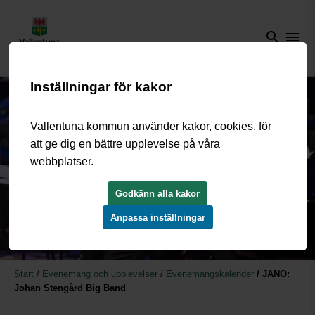
search
menu
Inställningar för kakor
Vallentuna kommun använder kakor, cookies, för
att ge dig en bättre upplevelse på våra
webbplatser.
Godkänn alla kakor
Anpassa inställningar
Start
/
Evenemang och upplevelser
/
Evenemangskalender
/
JANO:
Johan Stengård Big Band