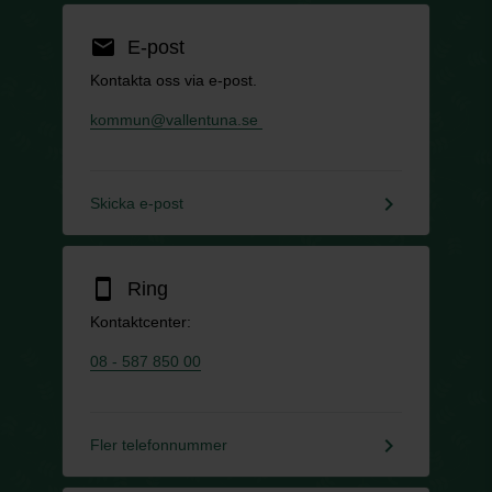
email
E-post
Kontakta oss via e-post.
kommun@vallentuna.se
keyboard_arrow_right
Skicka e-post
smartphone
Ring
Kontaktcenter:
08 - 587 850 00
keyboard_arrow_right
Fler telefonnummer