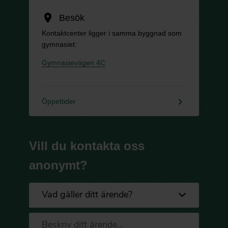
location_on
Besök
Kontaktcenter ligger i samma byggnad som
gymnasiet:
Gymnasievägen 4C
keyboard_arrow_right
Öppettider
Vill du kontakta oss
anonymt?