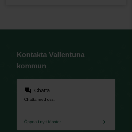
Kontakta Vallentuna
kommun
forum
Chatta
Chatta med oss.
keyboard_arrow_right
Öppna i nytt fönster