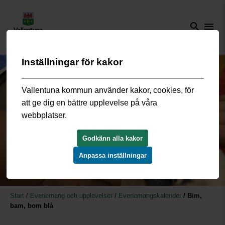
search
menu
Inställningar för kakor
Vallentuna kommun använder kakor, cookies, för
att ge dig en bättre upplevelse på våra
webbplatser.
Godkänn alla kakor
Anpassa inställningar
Start
/
Evenemang och upplevelser
/
Evenemangskalender
/
Bim,
bam, bom blå