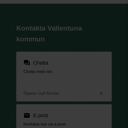
Kontakta Vallentuna
kommun
forum
Chatta
Chatta med oss.
keyboard_arrow_right
Öppna i nytt fönster
email
E-post
Kontakta oss via e-post.