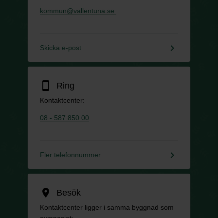
kommun@vallentuna.se
keyboard_arrow_right
Skicka e-post
smartphone
Ring
Kontaktcenter:
08 - 587 850 00
keyboard_arrow_right
Fler telefonnummer
location_on
Besök
Kontaktcenter ligger i samma byggnad som
gymnasiet: