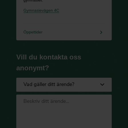
Gymnasievägen 4C
keyboard_arrow_right
Öppettider
Vill du kontakta oss
anonymt?