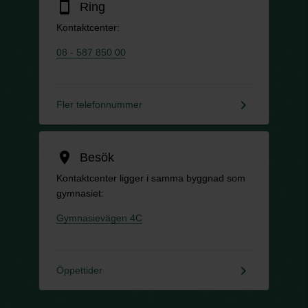
smartphone
Ring
Kontaktcenter:
08 - 587 850 00
keyboard_arrow_right
Fler telefonnummer
location_on
Besök
Kontaktcenter ligger i samma byggnad som
gymnasiet:
Gymnasievägen 4C
keyboard_arrow_right
Öppettider