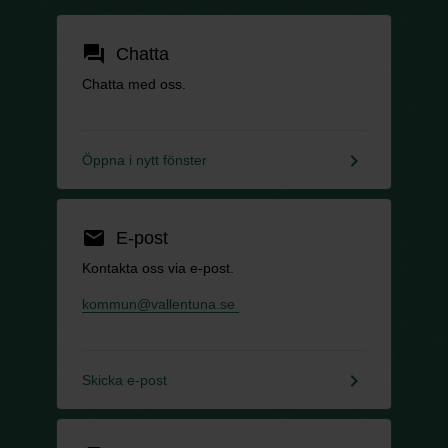
forum
Chatta
Chatta med oss.
keyboard_arrow_right
Öppna i nytt fönster
email
E-post
Kontakta oss via e-post.
kommun@vallentuna.se
keyboard_arrow_right
Skicka e-post