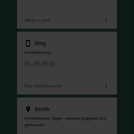
keyboard_arrow_right
Skicka e-post
smartphone
Ring
Kontaktcenter:
08 - 587 850 00
keyboard_arrow_right
Fler telefonnummer
location_on
Besök
Kontaktcenter ligger i samma byggnad som
gymnasiet: