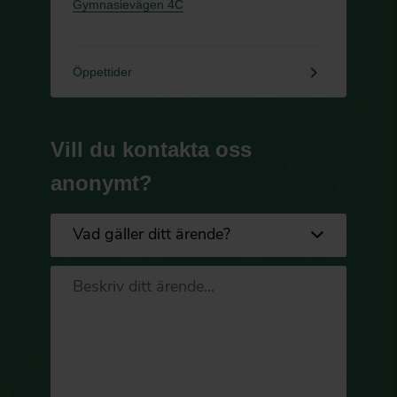
Gymnasievägen 4C
keyboard_arrow_right
Öppettider
Vill du kontakta oss
anonymt?