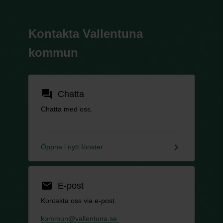
Kontakta Vallentuna
kommun
forum
Chatta
Chatta med oss.
keyboard_arrow_right
Öppna i nytt fönster
email
E-post
Kontakta oss via e-post.
kommun@vallentuna.se