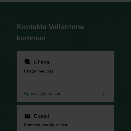
Kontakta Vallentuna
kommun
forum
Chatta
Chatta med oss.
keyboard_arrow_right
Öppna i nytt fönster
email
E-post
Kontakta oss via e-post.