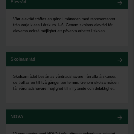
Elevråd
Vårt elevråd träffas en gång i månaden med representanter
från varje klass i årskurs 1–6. Genom skolans elevråd får
eleverna också möjlighet att påverka arbetet i skolan.
Skolsamråd
Skolsamrådet består av vårdnadshavare från alla årskurser,
de träffas en till två gånger per termin. Genom skolsamråden
får vårdnadshavare möjlighet till inflytande och delaktighet.
NOVA
Vi samarbetar med NOVA i vårt värdegrundsarbete, arbetet