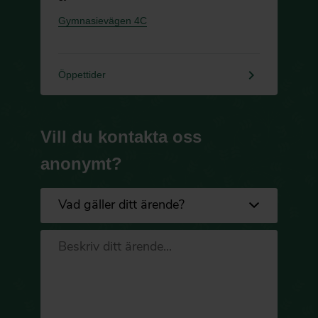
Gymnasievägen 4C
keyboard_arrow_right
Öppettider
Vill du kontakta oss
anonymt?