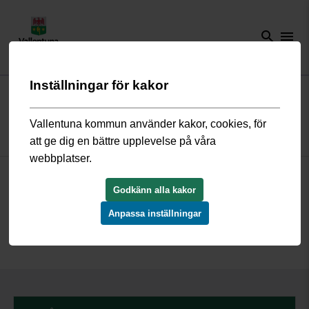
search
menu
Inställningar för kakor
Start
/
Arkiverat
/
2019
/
Ormstaskolan
/
Inflytande och samverkan
Vallentuna kommun använder kakor, cookies, för
Inflytande och samverkan
att ge dig en bättre upplevelse på våra
webbplatser.
Inflytande och samverkan är viktigt för oss. Det sker till exempel
genom elevråd, skolsamråd, föräldramöten och olika
Godkänn alla kakor
samarbeten.
Anpassa inställningar