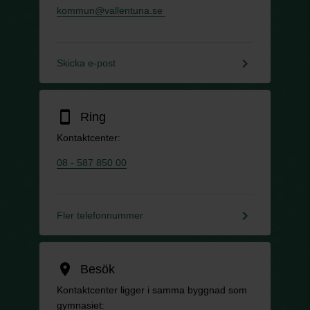
kommun@vallentuna.se
keyboard_arrow_right
Skicka e-post
smartphone
Ring
Kontaktcenter:
08 - 587 850 00
keyboard_arrow_right
Fler telefonnummer
location_on
Besök
Kontaktcenter ligger i samma byggnad som
gymnasiet: