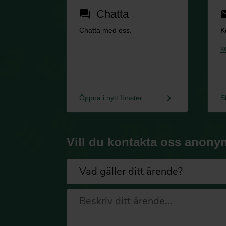
Chatta
forum
em
Chatta med oss.
K
k
keyboard_arrow_right
Öppna i nytt fönster
S
Vill du kontakta oss anony