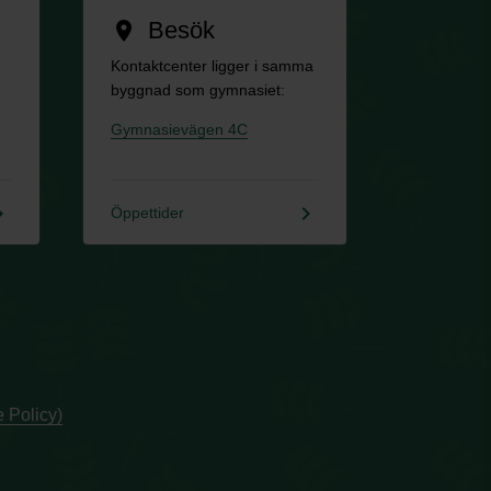
Besök
location_on
Kontaktcenter ligger i samma
byggnad som gymnasiet:
Gymnasievägen 4C
rrow_right
keyboard_arrow_right
Öppettider
 Policy)