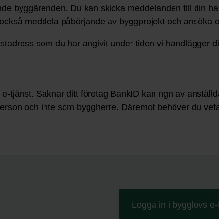
nde byggärenden. Du kan skicka meddelanden till din ha
n också meddela påbörjande av byggprojekt och ansöka 
stadress som du har angivit under tiden vi handlägger d
r e-tjänst. Saknar ditt företag BankID kan ngn av anställ
person och inte som byggherre. Däremot behöver du vet
Logga in i bygglovs e-