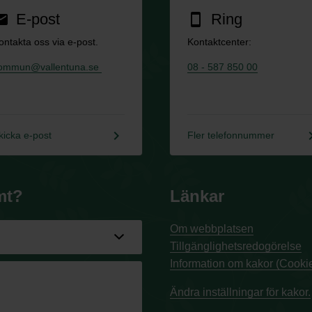
E-post
Ring
ail
smartphone
ontakta oss via e-post.
Kontaktcenter:
ommun@vallentuna.se
08 - 587 850 00
keyboard_arrow_right
keyboard_a
kicka e-post
Fler telefonnummer
mt?
Länkar
Om webbplatsen
Tillgänglighetsredogörelse
Information om kakor (Cookie
Ändra inställningar för kakor.