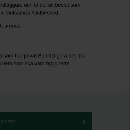
ndläggare och ta del av beslut som
om slutsamråd/slutbesked.
itt ärende.
da som har privat BankID göra det. Du
a vem som ska vara byggherre.
tjänster