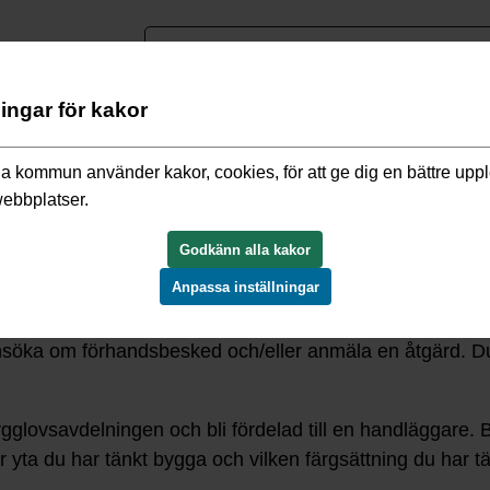
nguage
ningar för kakor
a, bo och miljö
/
Bygga och bo
/
E-tjänster bygglov
a kommun använder kakor, cookies, för att ge dig en bättre upp
webbplatser.
Godkänn alla kakor
Anpassa inställningar
ivatperson eller företagare ansöka och anmäla alla dina
 ansöka om förhandsbesked och/eller anmäla en åtgärd. D
glovsavdelningen och bli fördelad till en handläggare.
B
r yta du har tänkt bygga och vilken färgsättning du har tä