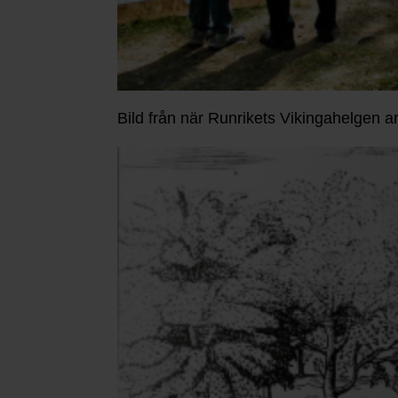
Bild från när Runrikets Vikingahelgen a