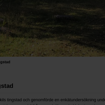
ngstad
gstad
Arkils tingstad och genomförde en enkätundersökning u