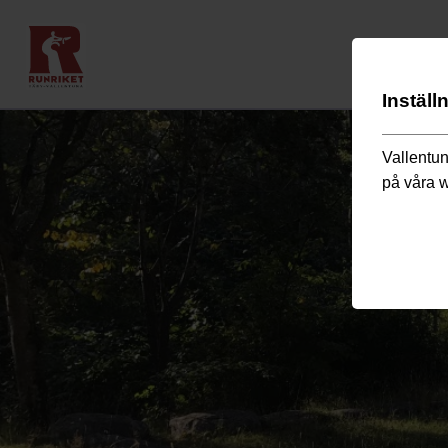
Inställ
Vallentun
på våra 