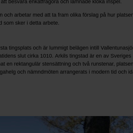
d att besvara enkätfrågora och lämnade kloka inspel.
n och arbetar med att ta fram olika förslag på hur plat
 som sker i detta arbete.
rsta tingsplats och är lummigt belägen intill Vallentunas
gatidens slut cirka 1010. Arkils tingstad är en av Sverige
at en rektangulär stensättning och två runstenar, platsen
ingahelg och nämndmöten arrangerats i modern tid och id