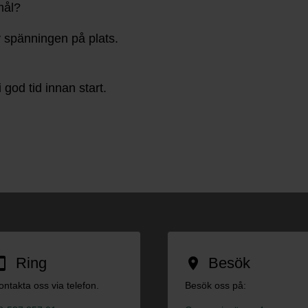
mål?
 spänningen på plats.
 god tid innan start.
Ring
Besök
tphone
location_on
ontakta oss via telefon.
Besök oss på: