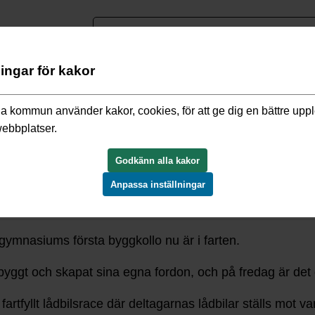
nguage
ningar för kakor
nasieskolor i kommunen
/
Vallentuna gymnasium
/
Nyheter Va
a kommun använder kakor, cookies, för att ge dig en bättre upp
webbplatser.
 i Lasseparken
Godkänn alla kakor
Anpassa inställningar
 gymnasiums första byggkollo nu är i farten.
yggt och skapat sina egna fordon, och på fredag är det 
fartfyllt lådbilsrace där deltagarnas lådbilar ställs mot 