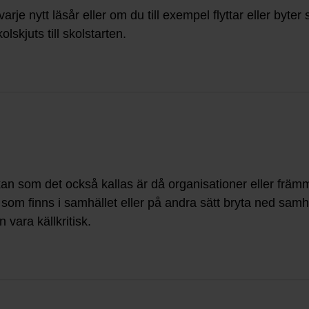
rje nytt läsår eller om du till exempel flyttar eller byte
lskjuts till skolstarten.
an som det också kallas är då organisationer eller främ
 som finns i samhället eller på andra sätt bryta ned samhä
 vara källkritisk.