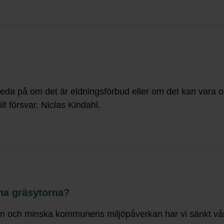
reda på om det är eldningsförbud eller om det kan vara olä
lt försvar, Niclas Kindahl.
na gräsytorna?
en och minska kommunens miljöpåverkan har vi sänkt vår