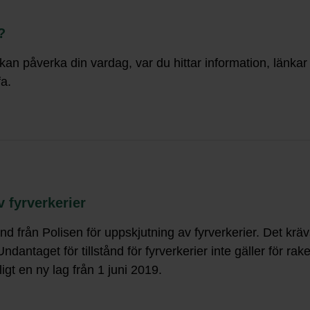
?
kan påverka din vardag, var du hittar information, länkar
fa.
v fyrverkerier
nd från Polisen för uppskjutning av fyrverkerier. Det kräv
 Undantaget för tillstånd för fyrverkerier inte gäller för r
gt en ny lag från 1 juni 2019.