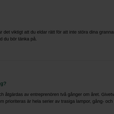
et viktigt att du eldar rätt för att inte störa dina granna
ad du bör tänka på.
ng?
 och åtgärdas av entreprenören två gånger om året. Givet
 prioriteras är hela serier av trasiga lampor, gång- och