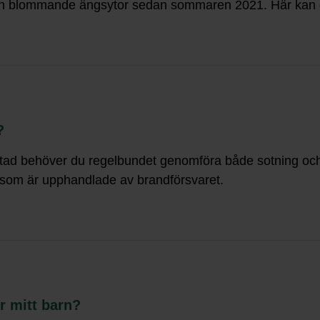
 och blommande ängsytor sedan sommaren 2021. Här kan 
?
ldstad behöver du regelbundet genomföra både sotning och 
r som är upphandlade av brandförsvaret.
r mitt barn?