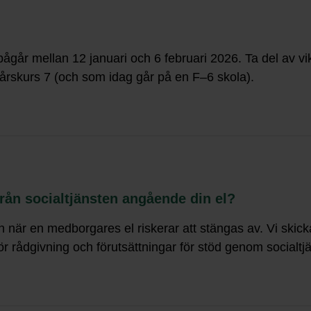
ågår mellan 12 januari och 6 februari 2026. Ta del av v
r årskurs 7 (och som idag går på en F–6 skola).
från socialtjänsten angående din el?
n när en medborgares el riskerar att stängas av. Vi skickar
ör rådgivning och förutsättningar för stöd genom socialtj