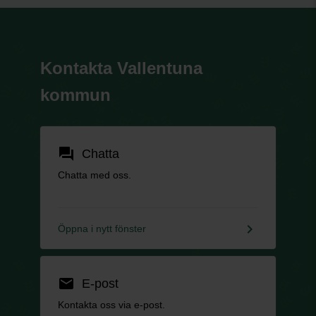
Kontakta Vallentuna
kommun
forum
Chatta
Chatta med oss.
keyboard_arrow_right
Öppna i nytt fönster
email
E-post
Kontakta oss via e-post.