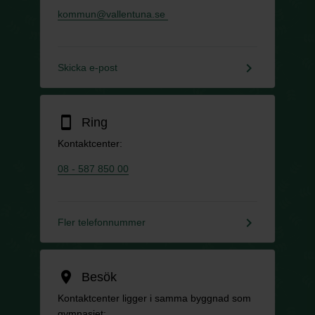
kommun@vallentuna.se
keyboard_arrow_right
Skicka e-post
smartphone
Ring
Kontaktcenter:
08 - 587 850 00
keyboard_arrow_right
Fler telefonnummer
location_on
Besök
Kontaktcenter ligger i samma byggnad som
gymnasiet: