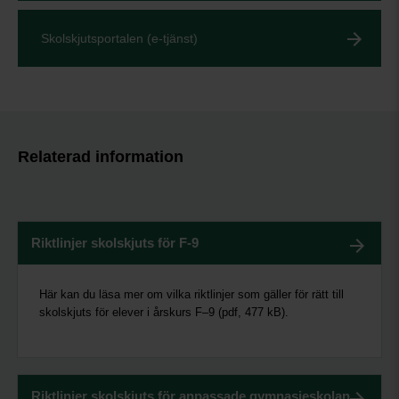
Skolskjutsportalen (e-tjänst)
Relaterad information
Riktlinjer skolskjuts för F-9
Här kan du läsa mer om vilka riktlinjer som gäller för rätt till
skolskjuts för elever i årskurs F–9 (pdf, 477 kB).
Riktlinjer skolskjuts för anpassade gymnasieskolan