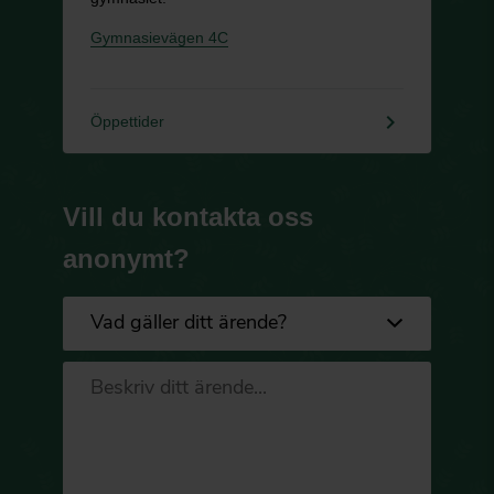
Gymnasievägen 4C
keyboard_arrow_right
Öppettider
Vill du kontakta oss
anonymt?