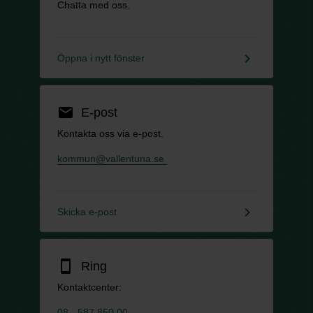
Chatta med oss.
keyboard_arrow_right
Öppna i nytt fönster
email
E-post
Kontakta oss via e-post.
kommun@vallentuna.se
keyboard_arrow_right
Skicka e-post
smartphone
Ring
Kontaktcenter:
08 - 587 850 00