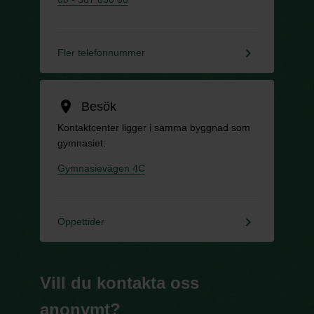
keyboard_arrow_right
Fler telefonnummer
location_on
Besök
Kontaktcenter ligger i samma byggnad som
gymnasiet:
Gymnasievägen 4C
keyboard_arrow_right
Öppettider
Vill du kontakta oss
anonymt?