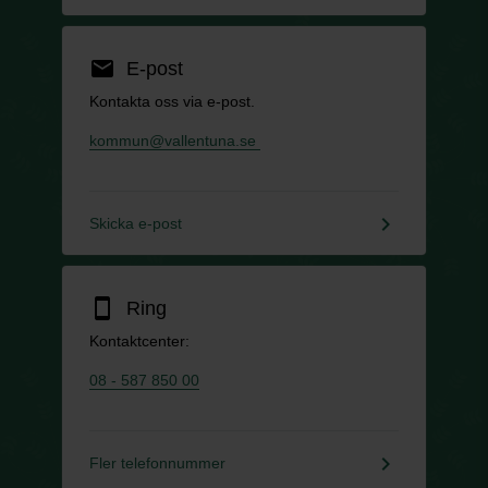
email
E-post
Kontakta oss via e-post.
kommun@vallentuna.se
keyboard_arrow_right
Skicka e-post
smartphone
Ring
Kontaktcenter:
08 - 587 850 00
keyboard_arrow_right
Fler telefonnummer