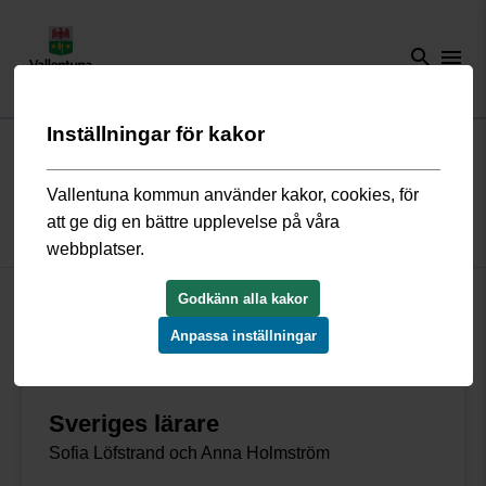
search
menu
Inställningar för kakor
Start
/
Näringsliv och arbete
/
Arbeta hos oss
/
Lokala fackliga
företrädare
Vallentuna kommun använder kakor, cookies, för
att ge dig en bättre upplevelse på våra
Lokala fackliga företrädare
webbplatser.
Nedan hittar du kontaktuppgifter till de arbetstagare som utsetts
Godkänn alla kakor
att företräda de anställda i fackliga frågor.
Anpassa inställningar
Sveriges lärare
Sofia Löfstrand och Anna Holmström