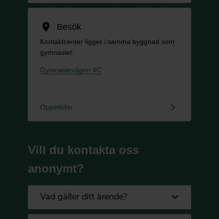
location_on
Besök
Kontaktcenter ligger i samma byggnad som
gymnasiet:
Gymnasievägen 4C
keyboard_arrow_right
Öppettider
Vill du kontakta oss
anonymt?