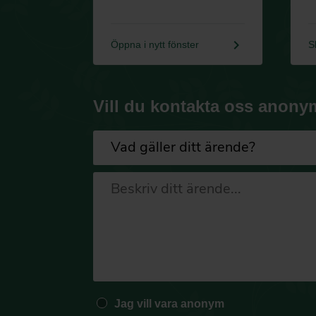
keyboard_arrow_right
Öppna i nytt fönster
S
Vill du kontakta oss anony
Jag vill vara anonym