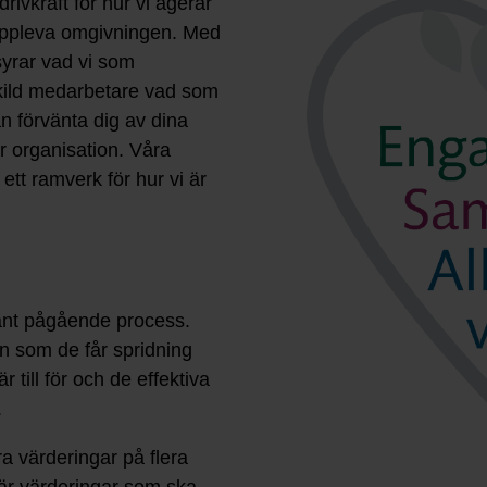
rivkraft för hur vi agerar
 uppleva omgivningen. Med
rar vad vi som
skild medarbetare vad som
n förvänta dig av dina
r organisation. Våra
t ramverk för hur vi är
tant pågående process.
en som de får spridning
 till för och de effektiva
.
a värderingar på flera