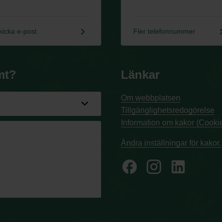
keyboard_arrow_right
keyboard_a
kicka e-post
Fler telefonnummer
mt?
Länkar
Om webbplatsen
Tillgänglighetsredogörelse
Information om kakor (Cookie
Ändra inställningar för kakor.
facebook