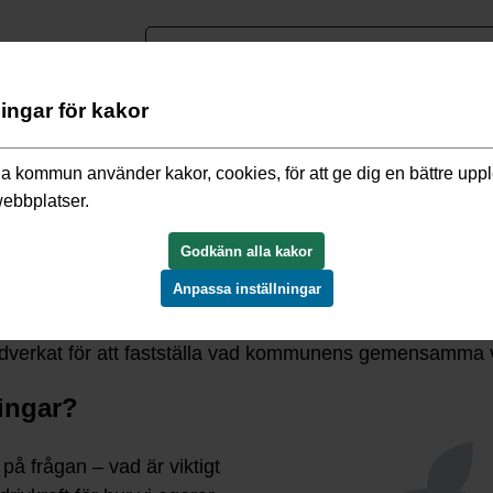
nguage
ningar för kakor
/
Våra värderingar
a kommun använder kakor, cookies, för att ge dig en bättre upp
webbplatser.
eringar
Godkänn alla kakor
Anpassa inställningar
ärde. Det är vad Vallentuna kommun står för – resultatet
verkat för att fastställa vad kommunens gemensamma v
ingar?
på frågan – vad är viktigt