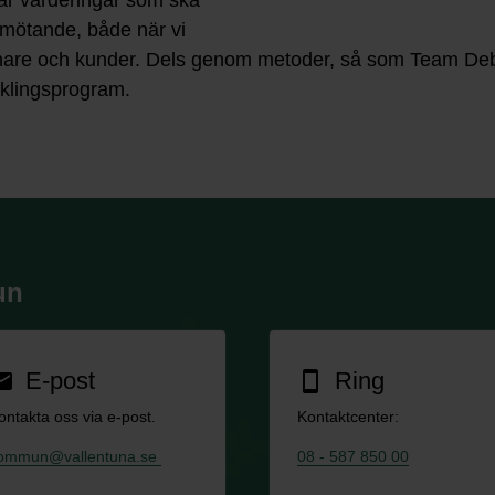
är värderingar som ska
mötande, både när vi
ånare och kunder. Dels genom metoder, så som Team Deb
klingsprogram.
un
E-post
Ring
ail
smartphone
ontakta oss via e-post.
Kontaktcenter:
ommun@vallentuna.se
08 - 587 850 00