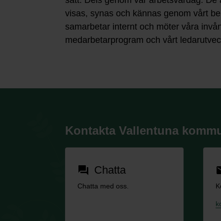
sätt. Dels genom vår arbetsvardag. De 
visas, synas och kännas genom vårt be
samarbetar internt och möter våra inv
medarbetarprogram och vårt ledarutvec
Kontakta Vallentuna komm
Chatta
forum
em
Chatta med oss.
K
k