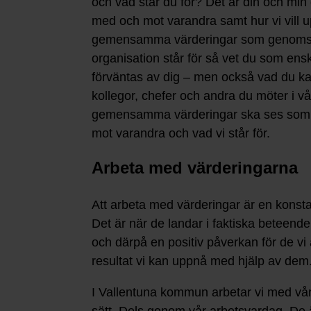
och vad står du för? Det är din och min d
med och mot varandra samt hur vi vill
gemensamma värderingar som genomsy
organisation står för så vet du som en
förväntas av dig – men också vad du ka
kollegor, chefer och andra du möter i vå
gemensamma värderingar ska ses som et
mot varandra och vad vi står för.
Arbeta med värderingarna
Att arbeta med värderingar är en kons
Det är när de landar i faktiska beteend
och därpå en positiv påverkan för de vi är
resultat vi kan uppnå med hjälp av dem
I Vallentuna kommun arbetar vi med vår