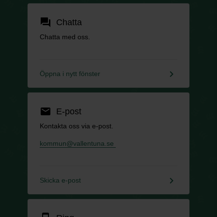
forum
Chatta
Chatta med oss.
keyboard_arrow_right
Öppna i nytt fönster
email
E-post
Kontakta oss via e-post.
kommun@vallentuna.se
keyboard_arrow_right
Skicka e-post