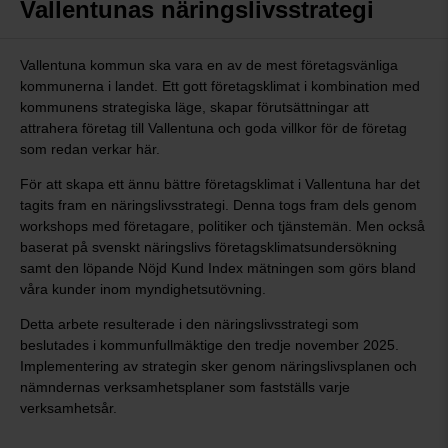
Vallentunas näringslivsstrategi
Vallentuna kommun ska vara en av de mest företagsvänliga
kommunerna i landet. Ett gott företagsklimat i kombination med
kommunens strategiska läge, skapar förutsättningar att
attrahera företag till Vallentuna och goda villkor för de företag
som redan verkar här.
För att skapa ett ännu bättre företagsklimat i Vallentuna har det
tagits fram en näringslivsstrategi. Denna togs fram dels genom
workshops med företagare, politiker och tjänstemän. Men också
baserat på svenskt näringslivs företagsklimatsundersökning
samt den löpande Nöjd Kund Index mätningen som görs bland
våra kunder inom myndighetsutövning.
Detta arbete resulterade i den näringslivsstrategi som
beslutades i kommunfullmäktige den tredje november 2025.
Implementering av strategin sker genom näringslivsplanen och
nämndernas verksamhetsplaner som fastställs varje
verksamhetsår.