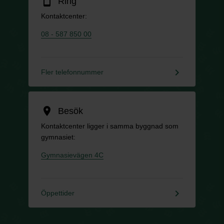
smartphone
Ring
Kontaktcenter:
08 - 587 850 00
keyboard_arrow_right
Fler telefonnummer
location_on
Besök
Kontaktcenter ligger i samma byggnad som
gymnasiet:
Gymnasievägen 4C
keyboard_arrow_right
Öppettider