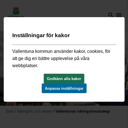
search
menu
Inställningar för kakor
Vallentuna kommun använder kakor, cookies, för
att ge dig en bättre upplevelse på våra
webbplatser.
Godkänn alla kakor
Anpassa inställningar
Start
/
Näringsliv och arbete
/
Vallentunas näringslivsstrategi