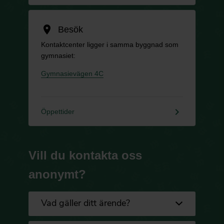
location_on
Besök
Kontaktcenter ligger i samma byggnad som
gymnasiet:
Gymnasievägen 4C
keyboard_arrow_right
Öppettider
Vill du kontakta oss
anonymt?