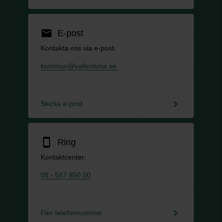
email
E-post
Kontakta oss via e-post.
kommun@vallentuna.se
keyboard_arrow_right
Skicka e-post
smartphone
Ring
Kontaktcenter:
08 - 587 850 00
keyboard_arrow_right
Fler telefonnummer