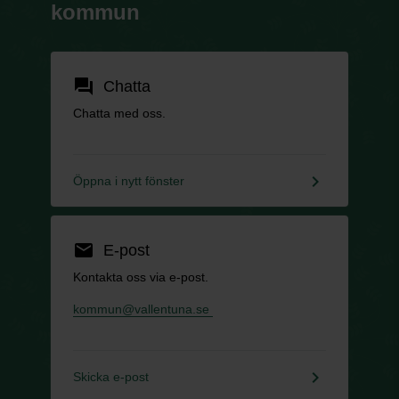
kommun
forum
Chatta
Chatta med oss.
keyboard_arrow_right
Öppna i nytt fönster
email
E-post
Kontakta oss via e-post.
kommun@vallentuna.se
keyboard_arrow_right
Skicka e-post