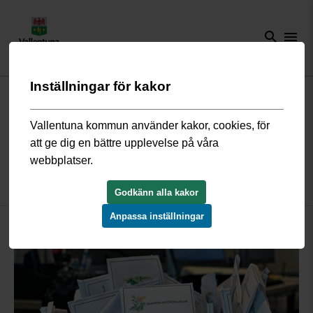
search
menu
Inställningar för kakor
Start
/
Trafik och resor
/
Nyheter trafik och resor
/
Missa inte
Angarnkilen i sommar
Vallentuna kommun använder kakor, cookies, för
att ge dig en bättre upplevelse på våra
Missa inte Angarnkilen i sommar
webbplatser.
21 maj 2026
Godkänn alla kakor
Anpassa inställningar