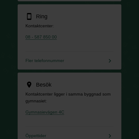
smartphone
Ring
Kontaktcenter:
08 - 587 850 00
keyboard_arrow_right
Fler telefonnummer
location_on
Besök
Kontaktcenter ligger i samma byggnad som
gymnasiet:
Gymnasievägen 4C
keyboard_arrow_right
Öppettider