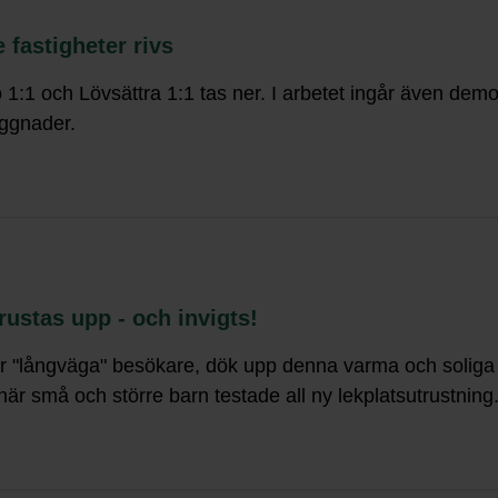
fastigheter rivs
:1 och Lövsättra 1:1 tas ner. I arbetet ingår även demon
yggnader.
ustas upp - och invigts!
 "långväga" besökare, dök upp denna varma och soliga 
är små och större barn testade all ny lekplatsutrustning