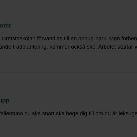
tomt
staskolan förvandlas till en popup-park. Men förberede
ommande trädplantering, kommer också ske. Arbetet startar 
 upp
llentuna du ska snart ska bege dig till om du är leksug