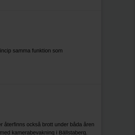
princip samma funktion som
r återfinns också brott under båda åren
kt med kamerabevakning i Bällstaberg.