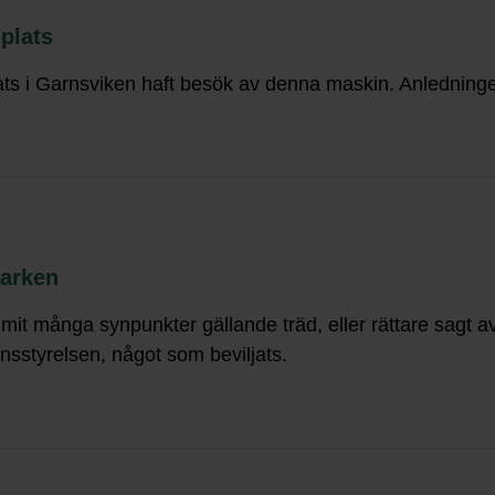
plats
ts i Garnsviken haft besök av denna maskin. Anledninge
parken
ommit många synpunkter gällande träd, eller rättare sag
sstyrelsen, något som beviljats.