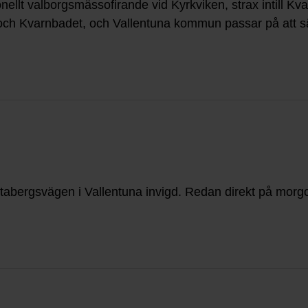
ionellt valborgsmässofirande vid Kyrkviken, strax intill 
ch Kvarnbadet, och Vallentuna kommun passar på att s
tabergsvägen i Vallentuna invigd. Redan direkt på morgo