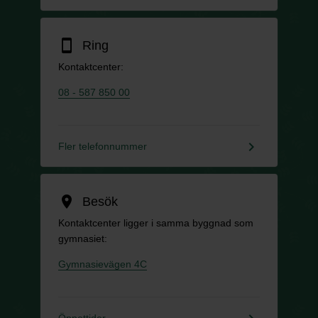
smartphone
Ring
Kontaktcenter:
08 - 587 850 00
keyboard_arrow_right
Fler telefonnummer
location_on
Besök
Kontaktcenter ligger i samma byggnad som
gymnasiet:
Gymnasievägen 4C
Öppettider