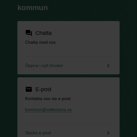
kommun
forum
Chatta
Chatta med oss.
keyboard_arrow_right
Öppna i nytt fönster
email
E-post
Kontakta oss via e-post.
kommun@vallentuna.se
keyboard_arrow_right
Skicka e-post