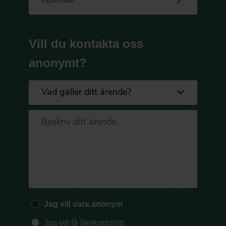
keyboard_arrow_right
Vill du kontakta oss
anonymt?
Jag vill vara anonym
Jag vill få återkoppling