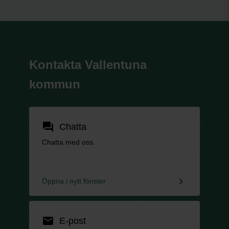
Kontakta Vallentuna
kommun
forum
Chatta
Chatta med oss.
keyboard_arrow_right
Öppna i nytt fönster
email
E-post