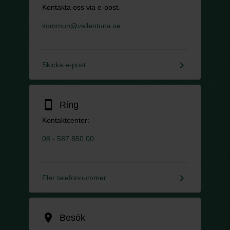
Kontakta oss via e-post.
kommun@vallentuna.se
keyboard_arrow_right
Skicka e-post
smartphone
Ring
Kontaktcenter:
08 - 587 850 00
keyboard_arrow_right
Fler telefonnummer
location_on
Besök