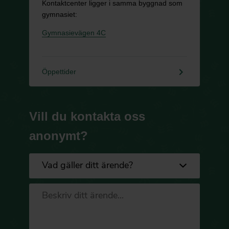
Kontaktcenter ligger i samma byggnad som
gymnasiet:
Gymnasievägen 4C
keyboard_arrow_right
Öppettider
Vill du kontakta oss
anonymt?