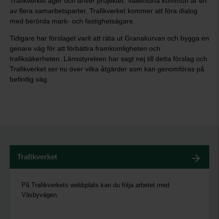
Trafikverket äger och driver projektet. Vallentuna kommun är en
av flera samarbetsparter. Trafikverket kommer att föra dialog
med berörda mark- och fastighetsägare.
Tidigare har förslaget varit att räta ut Granakurvan och bygga en
genare väg för att förbättra framkomligheten och
trafiksäkerheten. Länsstyrelsen har sagt nej till detta förslag och
Trafikverket ser nu över vilka åtgärder som kan genomföras på
befintlig väg.
Trafikverket
På Trafikverkets webbplats kan du följa arbetet med
Väsbyvägen.