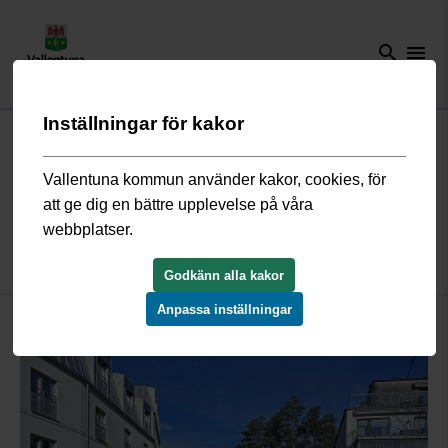
search
menu
Inställningar för kakor
Start
/
Trafik och resor
/
Nyheter trafik och resor
/
Nu byggs
Mörbyvägen om
Vallentuna kommun använder kakor, cookies, för
att ge dig en bättre upplevelse på våra
Nu byggs Mörbyvägen om
webbplatser.
19 mars 2026
Godkänn alla kakor
Anpassa inställningar