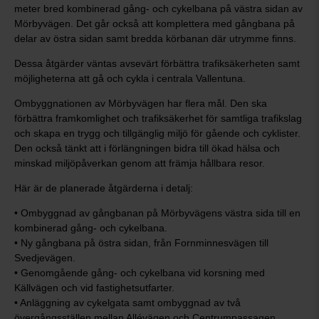
meter bred kombinerad gång- och cykelbana på västra sidan av
Mörbyvägen. Det går också att komplettera med gångbana på
delar av östra sidan samt bredda körbanan där utrymme finns.
Dessa åtgärder väntas avsevärt förbättra trafiksäkerheten samt
möjligheterna att gå och cykla i centrala Vallentuna.
Ombyggnationen av Mörbyvägen har flera mål. Den ska
förbättra framkomlighet och trafiksäkerhet för samtliga trafikslag
och skapa en trygg och tillgänglig miljö för gående och cyklister.
Den också tänkt att i förlängningen bidra till ökad hälsa och
minskad miljöpåverkan genom att främja hållbara resor.
Här är de planerade åtgärderna i detalj:
• Ombyggnad av gångbanan på Mörbyvägens västra sida till en
kombinerad gång- och cykelbana.
• Ny gångbana på östra sidan, från Fornminnesvägen till
Svedjevägen.
• Genomgående gång- och cykelbana vid korsning med
Källvägen och vid fastighetsutfarter.
• Anläggning av cykelgata samt ombyggnad av två
övergångsställen mellan Allévägen och Centrumpassagen.