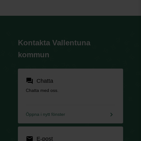
Kontakta Vallentuna
kommun
forum
Chatta
Chatta med oss.
keyboard_arrow_right
Öppna i nytt fönster
email
E-post