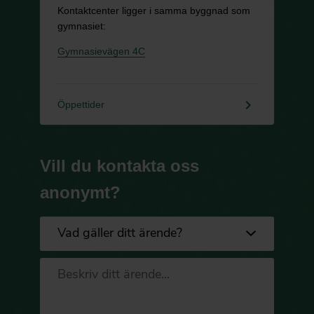
Kontaktcenter ligger i samma byggnad som
gymnasiet:
Gymnasievägen 4C
keyboard_arrow_right
Öppettider
Vill du kontakta oss
anonymt?