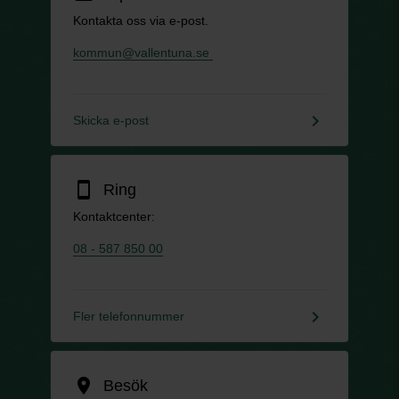
Kontakta oss via e-post.
kommun@vallentuna.se
keyboard_arrow_right
Skicka e-post
smartphone
Ring
Kontaktcenter:
08 - 587 850 00
keyboard_arrow_right
Fler telefonnummer
location_on
Besök