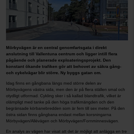
Mörbyvägen är en central genomfartsgata i direkt
anslutning till Vallentuna centrum och ligger intill flera
pågående och planerade exploateringsprojekt. Den
konstant ökande trafiken gör att behovet av säkra gång-
och cykelvägar blir större. Ny byggs gatan om.
Idag finns en gångbana längs med större delen av
Mörbyvägens västra sida, men den är på flera ställen smal och
otydligt utformad. Cykling sker i så kallad blandtrafik, vilket är
olämpligt med tanke på den höga trafikmängden och den
begränsade körbanebredden som är fem till sex meter. På den
östra sidan finns gångbana endast mellan korsningarna
Mörbyvägen/Allévägen och Mörbyvägen/Fornminnesvägen.
En analys av vägen har visat att det är möjligt att anlägga en tre