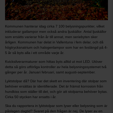
Kommunen hanterar idag cirka 7 100 belysningspunkter, vilket
inkluderar gatlampor men också andra ljuskällor. Antal ljuskällor
som ersätts varierar från år till annat, men seriebyten sker
årligen. Kommunen har delat in Vallentuna i fem delar, och då
högtrycksnatrium och halogenlampor som har en livslängd på 4-
5 år så byts alla i ett område varje år.
Kvicksilverarmaturer som hittas byts alltid ut mot LED. Utöver
detta så görs utförliga kontroller av hela belysningssystemet två
gånger per år. Januari februari, samt augusti-september.
Lyktstolpar då? Där har det skett en inventering där stolpar som
behöver ersättas är identifierade. Det är främst korrosion från
hundkiss som ställer till det, och gör att stolparna behöver bytas.
Cirka 50 stycken har ersatts i år.
Ska du rapportera in lyktstolpar som lyser eller belysning som är
påslagen dagtid? Svaret på den frågan är nej. De lyser av en