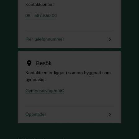
Kontaktcenter:
08 - 587 850 00
keyboard_arrow_right
Fler telefonnummer
location_on
Besök
Kontaktcenter ligger i samma byggnad som
gymnasiet:
Gymnasievägen 4C
keyboard_arrow_right
Öppettider