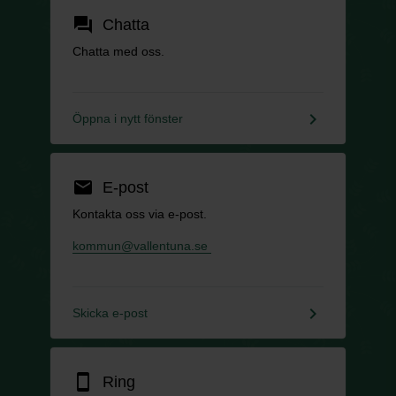
forum
Chatta
Chatta med oss.
keyboard_arrow_right
Öppna i nytt fönster
email
E-post
Kontakta oss via e-post.
kommun@vallentuna.se
keyboard_arrow_right
Skicka e-post
smartphone
Ring