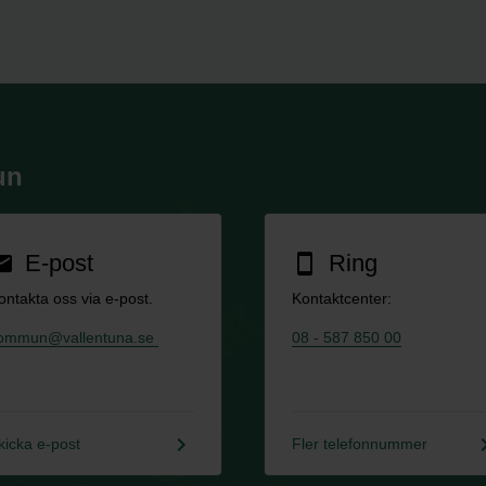
un
E-post
Ring
ail
smartphone
ontakta oss via e-post.
Kontaktcenter:
ommun@vallentuna.se
08 - 587 850 00
keyboard_arrow_right
keyboard_a
kicka e-post
Fler telefonnummer