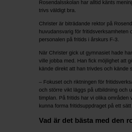
Rosendalsskolan har alltid känts menings
trivs väldigt bra.
Christer är biträdande rektor på Rosen
huvudansvarig för fritidsverksamheten o
personalen på fritids i årskurs F-3.
När Christer gick ut gymnasiet hade h
ville jobba med. Han fick möjlighet att gö
kände direkt att han trivdes och kände s
– Fokuset och riktningen för fritidsverk
och större vikt läggs på utbildning och u
timplan. På fritids har vi olika områden 
kunna forma fritidsuppdraget på ett sä
Vad är det bästa med den ro