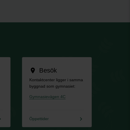
Besök
location_on
Kontaktcenter ligger i samma
byggnad som gymnasiet:
Gymnasievägen 4C
rrow_right
keyboard_arrow_right
Öppettider