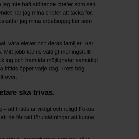
 jag inte haft stöttande chefer som sett
oendet har jag mina chefer att tacka för.
pskattar jag mina arbetsuppgifter som
l, våra elever och deras familjer. Har
s. Mitt jobb känns väldigt meningsfullt
kling och framtida möjligheter samtidigt
 fritids öppet varje dag. Trots hög
lt över.
tare ska trivas.
att fritids är viktigt och roligt! Fokus
att de får rätt förutsättningar att kunna