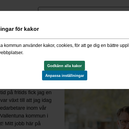
nguage
ningar för kakor
/
Möt våra medarbetare
/
Möt Christer
a kommun använder kakor, cookies, för att ge dig en bättre upp
webbplatser.
e rektor på Rosendalsskolan södra
Godkänn alla kakor
Anpassa inställningar
osendalsskolan när den
d på fritids fick jag en
r växt till att jag idag
medarbetare inom vår
m Vallentuna kommun i
t! Mitt jobb här på