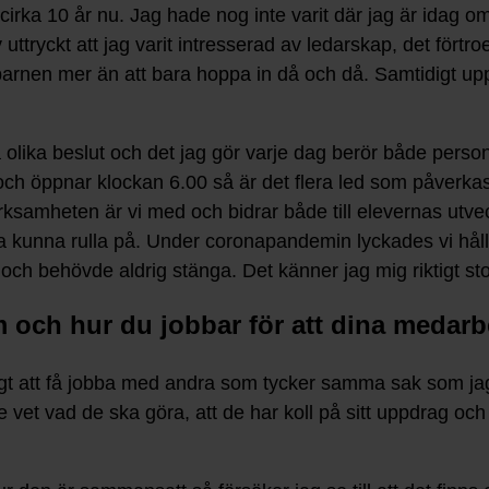
 cirka 10 år nu. Jag hade nog inte varit där jag är idag om
 uttryckt att jag varit intresserad av ledarskap, det förtr
barnen mer än att bara hoppa in då och då. Samtidigt up
lika beslut och det jag gör varje dag berör både persona
ts och öppnar klockan 6.00 så är det flera led som påverka
rksamheten är vi med och bidrar både till elevernas utvec
ska kunna rulla på. Under coronapandemin lyckades vi hålla
 och behövde aldrig stänga. Det känner jag mig riktigt sto
m och hur du jobbar för att dina medarbe
ligt att få jobba med andra som tycker samma sak som jag – 
e vet vad de ska göra, att de har koll på sitt uppdrag och 