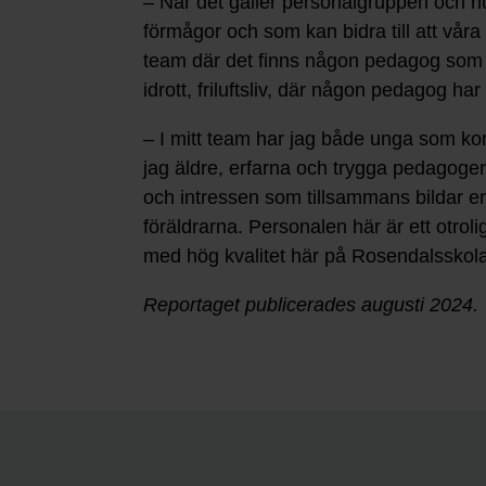
– När det gäller personalgruppen och hu
förmågor och som kan bidra till att våra 
team där det finns någon pedagog som ä
idrott, friluftsliv, där någon pedagog h
– I mitt team har jag både unga som k
jag äldre, erfarna och trygga pedagoger
och intressen som tillsammans bildar en h
föräldrarna. Personalen här är ett otro
med hög kvalitet här på Rosendalsskolan
Reportaget publicerades augusti 2024.