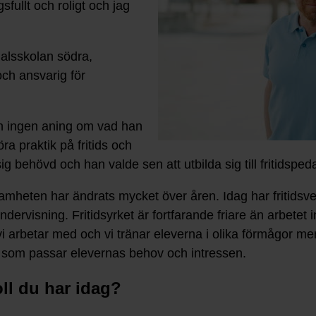
fullt och roligt och jag
dalsskolan södra,
ch ansvarig för
an ingen aning om vad han
ra praktik på fritids och
ig behövd och han valde sen att utbilda sig till fritidspe
samheten har ändrats mycket över åren. Idag har fritidsve
ndervisning. Fritidsyrket är fortfarande friare än arbetet 
vi arbetar med och vi tränar eleverna i olika förmågor men 
tt som passar elevernas behov och intressen.
ll du har idag?