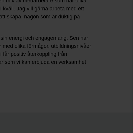
s en mix av medarbetare som har olika
l kväll. Jag vill gärna arbeta med ett
att skapa, någon som är duktig på
d sin energi och engagemang. Sen har
r med olika förmågor, utbildningsnivåer
 får positiv återkoppling från
drar som vi kan erbjuda en verksamhet