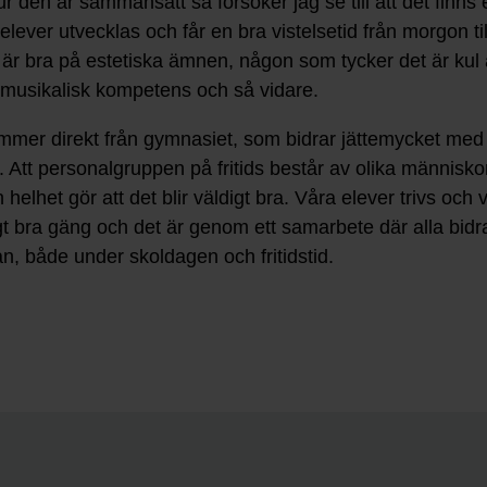
r den är sammansatt så försöker jag se till att det finn
elever utvecklas och får en bra vistelsetid från morgon til
r bra på estetiska ämnen, någon som tycker det är kul 
ar musikalisk kompetens och så vidare.
ommer direkt från gymnasiet, som bidrar jättemycket me
. Att personalgruppen på fritids består av olika människo
elhet gör att det blir väldigt bra. Våra elever trivs och vi
ligt bra gäng och det är genom ett samarbete där alla bi
, både under skoldagen och fritidstid.