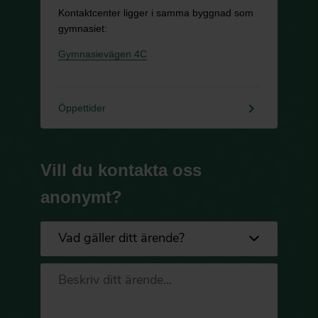
Kontaktcenter ligger i samma byggnad som
gymnasiet:
Gymnasievägen 4C
keyboard_arrow_right
Öppettider
Vill du kontakta oss
anonymt?