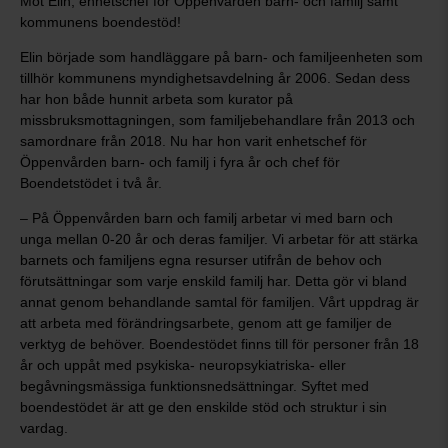
Möt Elin, enhetschef för Öppenvården barn- och familj samt
kommunens boendestöd!
Elin började som handläggare på barn- och familjeenheten som
tillhör kommunens myndighetsavdelning år 2006. Sedan dess
har hon både hunnit arbeta som kurator på
missbruksmottagningen, som familjebehandlare från 2013 och
samordnare från 2018. Nu har hon varit enhetschef för
Öppenvården barn- och familj i fyra år och chef för
Boendetstödet i två år.
– På Öppenvården barn och familj arbetar vi med barn och
unga mellan 0-20 år och deras familjer. Vi arbetar för att stärka
barnets och familjens egna resurser utifrån de behov och
förutsättningar som varje enskild familj har. Detta gör vi bland
annat genom behandlande samtal för familjen. Vårt uppdrag är
att arbeta med förändringsarbete, genom att ge familjer de
verktyg de behöver. Boendestödet finns till för personer från 18
år och uppåt med psykiska- neuropsykiatriska- eller
begåvningsmässiga funktionsnedsättningar. Syftet med
boendestödet är att ge den enskilde stöd och struktur i sin
vardag.