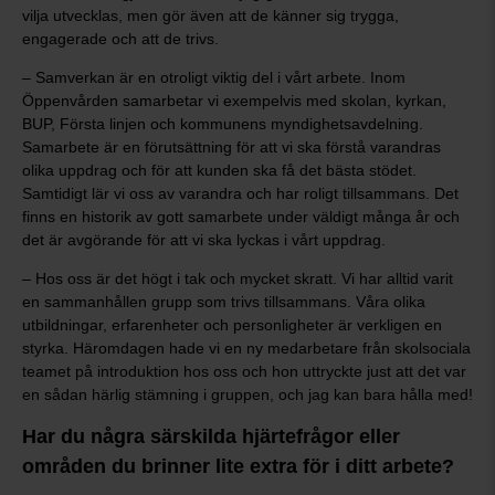
vilja utvecklas, men gör även att de känner sig trygga,
engagerade och att de trivs.
– Samverkan är en otroligt viktig del i vårt arbete. Inom
Öppenvården samarbetar vi exempelvis med skolan, kyrkan,
BUP, Första linjen och kommunens myndighetsavdelning.
Samarbete är en förutsättning för att vi ska förstå varandras
olika uppdrag och för att kunden ska få det bästa stödet.
Samtidigt lär vi oss av varandra och har roligt tillsammans. Det
finns en historik av gott samarbete under väldigt många år och
det är avgörande för att vi ska lyckas i vårt uppdrag.
– Hos oss är det högt i tak och mycket skratt. Vi har alltid varit
en sammanhållen grupp som trivs tillsammans. Våra olika
utbildningar, erfarenheter och personligheter är verkligen en
styrka. Häromdagen hade vi en ny medarbetare från skolsociala
teamet på introduktion hos oss och hon uttryckte just att det var
en sådan härlig stämning i gruppen, och jag kan bara hålla med!
Har du några särskilda hjärtefrågor eller
områden du brinner lite extra för i ditt arbete?