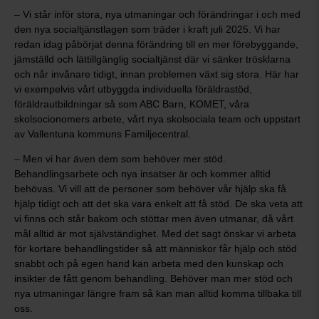
– Vi står inför stora, nya utmaningar och förändringar i och med
den nya socialtjänstlagen som träder i kraft juli 2025. Vi har
redan idag påbörjat denna förändring till en mer förebyggande,
jämställd och lättillgänglig socialtjänst där vi sänker trösklarna
och når invånare tidigt, innan problemen växt sig stora. Här har
vi exempelvis vårt utbyggda individuella föräldrastöd,
föräldrautbildningar så som ABC Barn, KOMET, våra
skolsocionomers arbete, vårt nya skolsociala team och uppstart
av Vallentuna kommuns Familjecentral.
– Men vi har även dem som behöver mer stöd.
Behandlingsarbete och nya insatser är och kommer alltid
behövas. Vi vill att de personer som behöver vår hjälp ska få
hjälp tidigt och att det ska vara enkelt att få stöd. De ska veta att
vi finns och står bakom och stöttar men även utmanar, då vårt
mål alltid är mot självständighet. Med det sagt önskar vi arbeta
för kortare behandlingstider så att människor får hjälp och stöd
snabbt och på egen hand kan arbeta med den kunskap och
insikter de fått genom behandling. Behöver man mer stöd och
nya utmaningar längre fram så kan man alltid komma tillbaka till
oss.