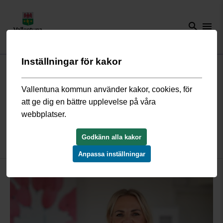
search
menu
Inställningar för kakor
Start
/
Näringsliv och arbete
/
Arbeta hos oss
/
Möt våra medarbetare
/
Möt enhetschefen Elin
Vallentuna kommun använder kakor, cookies, för
att ge dig en bättre upplevelse på våra
Möt Elin, enhetschef för
webbplatser.
Öppenvården barn- och familj och
Godkänn alla kakor
kommunens boendestöd
Anpassa inställningar