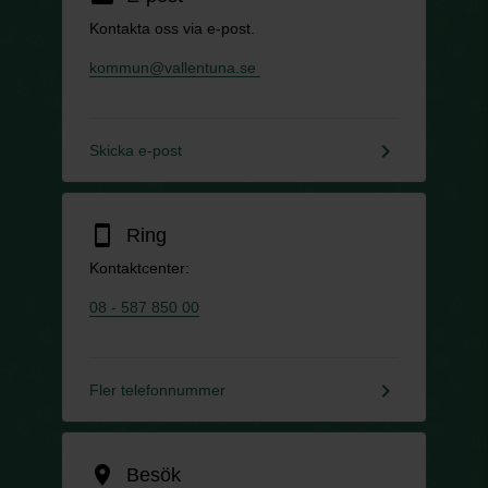
Kontakta oss via e-post.
kommun@vallentuna.se
keyboard_arrow_right
Skicka e-post
smartphone
Ring
Kontaktcenter:
08 - 587 850 00
keyboard_arrow_right
Fler telefonnummer
location_on
Besök