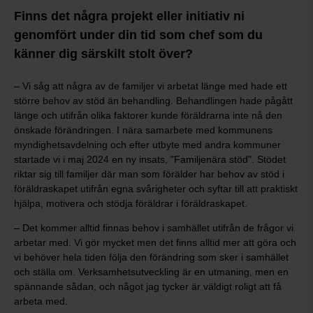
Finns det några projekt eller initiativ ni
genomfört under din tid som chef som du
känner dig särskilt stolt över?
– Vi såg att några av de familjer vi arbetat länge med hade ett
större behov av stöd än behandling. Behandlingen hade pågått
länge och utifrån olika faktorer kunde föräldrarna inte nå den
önskade förändringen. I nära samarbete med kommunens
myndighetsavdelning och efter utbyte med andra kommuner
startade vi i maj 2024 en ny insats, "Familjenära stöd". Stödet
riktar sig till familjer där man som förälder har behov av stöd i
föräldraskapet utifrån egna svårigheter och syftar till att praktiskt
hjälpa, motivera och stödja föräldrar i föräldraskapet.
– Det kommer alltid finnas behov i samhället utifrån de frågor vi
arbetar med. Vi gör mycket men det finns alltid mer att göra och
vi behöver hela tiden följa den förändring som sker i samhället
och ställa om. Verksamhetsutveckling är en utmaning, men en
spännande sådan, och något jag tycker är väldigt roligt att få
arbeta med.