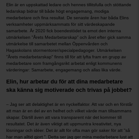
Elin är en uppskattad ledare och hennes tillitsfulla och stöttande
ledarskap bidrar till både högt engagemang, modiga
medarbetare och fina resultat. De senaste åren har båda Elins
verksamheter uppmärksammats för sitt värdeskapande
samarbete. År 2020 fick boendestödet ta emot den interna
utmärkelsen "Årets Medarbetarskap" och året efter gick samma
utmärkelse till samarbetet mellan Öppenvården och
Hagaskolans stormentorer/specialpedagoger. Utmärkelsen
"Årets medarbetarskap" finns till för att lyfta fram en grupp av
medarbetare som framgångsrikt arbetat enligt kommunens
värderingar: Samarbete, engagemang och allas lika värde.
Elin, hur arbetar du för att dina medarbetare
ska känna sig motiverade och trivas på jobbet?
– Jag ser att delaktighet är en nyckelfaktor. Att var och en förstår
att man är en del av en helhet och vilket värde man tillsammans
skapar. Därtill även att vara transparent när det kommer till
resultatet. Det är även viktigt att uppmuntra kreativitet, nya
lösningar och idéer. Det är allt för ofta man gör saker för att "så
har man alltid gjort ". Detta ser jag ger mina medarbetare lust att