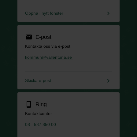
keyboard_arrow_right
Öppna i nytt fönster
email
E-post
Kontakta oss via e-post.
kommun@vallentuna.se
keyboard_arrow_right
Skicka e-post
smartphone
Ring
Kontaktcenter:
08 - 587 850 00