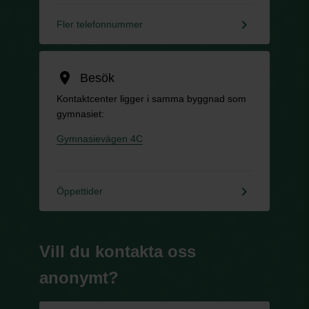
keyboard_arrow_right
Fler telefonnummer
location_on
Besök
Kontaktcenter ligger i samma byggnad som
gymnasiet:
Gymnasievägen 4C
keyboard_arrow_right
Öppettider
Vill du kontakta oss
anonymt?