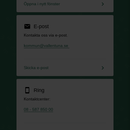
keyboard_arrow_right
Öppna i nytt fönster
email
E-post
Kontakta oss via e-post.
kommun@vallentuna.se
keyboard_arrow_right
Skicka e-post
smartphone
Ring
Kontaktcenter:
08 - 587 850 00