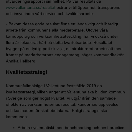
utvärderingsrapport i sin helhet. På vår resultatsida
www.vallentuna.se/resultat
bidrar vi till öppenhet, transparens
och insyn inom vårt service och kvalitetsarbete.
- Bakom dessa goda resultat finns ett långsiktigt och ihärdigt
arbete från kommunens alla medarbetare. Utöver våra
kärnuppdrag och verksamhetsutveckling, har vi också under
flera år fokuserat hårt på detta kvalitetsarbete. Resultatet
bygger på en tydlig politisk vilja, ett strukturerat arbetssätt men
främst på medarbetarnas engagemang, säger kommundirektör
Annika Hellberg.
Kvalitetsstrategi
Kommunfullmäktige i Vallentuna fastställde 2019 en
kvalitetsstrategi, vilken anger att Vallentuna ska bli den kommun
i Sverige som ger högst kvalitet. Vi utgår ifrån den samlade
effekten av verksamheternas resultat, kundernas upplevelse
och kostnaden för skattebetalarna. Enligt strategin ska
kommunen:
Arbeta systematiskt med benchmarking och best practice