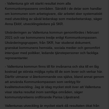
- Vallentuna gör ett starkt resultat inom alla
Kommunkompassens områden. Särskilt i de delar som handlar
om kommunen som arbetsgivare, där arbetet sker systematiskt
med utveckling av såväl ledarskap som medarbetarskap, säger
Anna Eklöf, utvecklingsledare på SKR.
Utvärderingen av Vallentuna kommun genomfördes i februari
2021 och var kommunens tredje enligt Kommunkompassen.
Utvärderingsgruppen, från SKR, har studerat dokument,
granskat kommunens hemsida, sociala medier och genomfört
intervjuer med politiker, ledande tjänstepersoner och fackliga
representanter.
- Vallentuna kommun finns till för invånarna och ska till en låg
kostnad ge största möjliga nytta till de som lever och verkar här.
Därför utmanar vi återkommande oss själva, bland annat genom
att använda Kommunkompassen som verktyg för
kvalitetsutveckling. Jag är idag mycket stolt över att Vallentuna
visar starka resultat inom samtliga områden, säger
kommunstyrelsens ordförande Parisa Liljestrand.
Vallentunas utveckling är mycket stark då resultaten ökat från