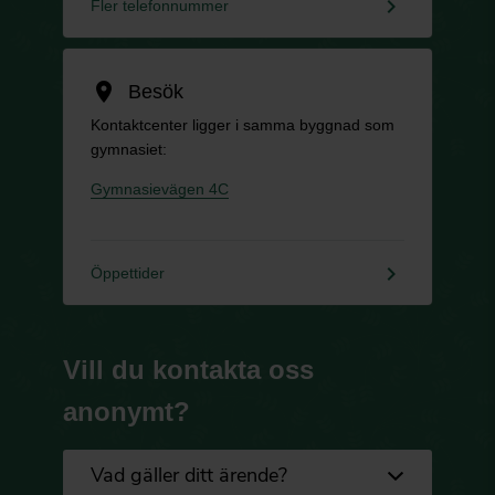
keyboard_arrow_right
Fler telefonnummer
location_on
Besök
Kontaktcenter ligger i samma byggnad som
gymnasiet:
Gymnasievägen 4C
keyboard_arrow_right
Öppettider
Vill du kontakta oss
anonymt?