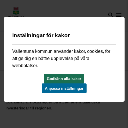
search
menu
Inställningar för kakor
Start
/
Kommun och politik
/
Samarbeten och internationellt arbete
/
Business Alliance
Vallentuna kommun använder kakor, cookies, för
att ge dig en bättre upplevelse på våra
Business Alliance
webbplatser.
Stockholm Business Alliance (SBA) är ett partnerskap med 53
Godkänn alla kakor
kommuner som arbetar tillsammans för att utveckla
Anpassa inställningar
Stockholmsregionen och samlar regionen under det
gemensamma varumärket Stockholm – The Capital of
Scandinavia. Fokus ligger på att attrahera utländska
investeringar till regionen.