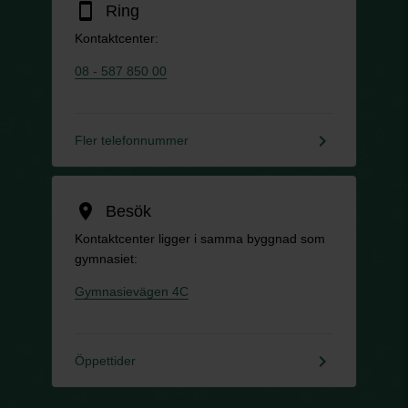
smartphone
Ring
Kontaktcenter:
08 - 587 850 00
keyboard_arrow_right
Fler telefonnummer
location_on
Besök
Kontaktcenter ligger i samma byggnad som
gymnasiet:
Gymnasievägen 4C
keyboard_arrow_right
Öppettider