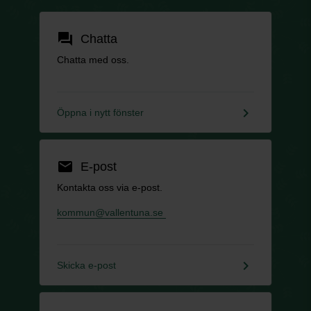
forum
Chatta
Chatta med oss.
keyboard_arrow_right
Öppna i nytt fönster
email
E-post
Kontakta oss via e-post.
kommun@vallentuna.se
keyboard_arrow_right
Skicka e-post