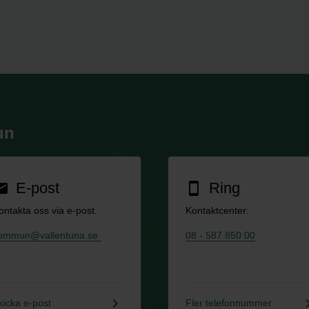
un
E-post
Ring
ail
smartphone
ontakta oss via e-post.
Kontaktcenter:
ommun@vallentuna.se
08 - 587 850 00
keyboard_arrow_right
keyboard_a
kicka e-post
Fler telefonnummer