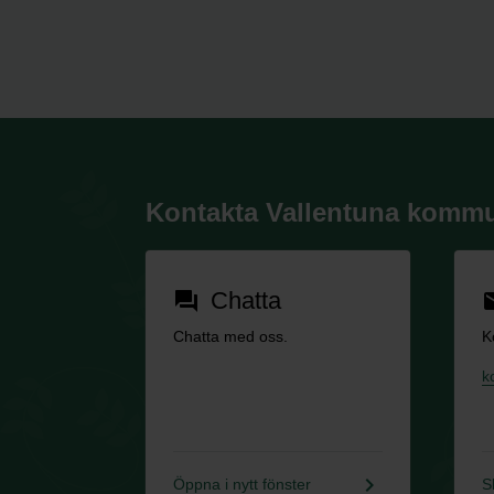
Kontakta Vallentuna komm
Chatta
forum
em
Chatta med oss.
K
k
keyboard_arrow_right
Öppna i nytt fönster
S