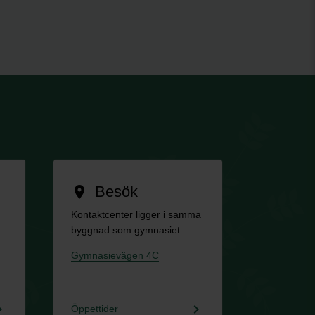
Besök
location_on
Kontaktcenter ligger i samma
byggnad som gymnasiet:
Gymnasievägen 4C
rrow_right
keyboard_arrow_right
Öppettider