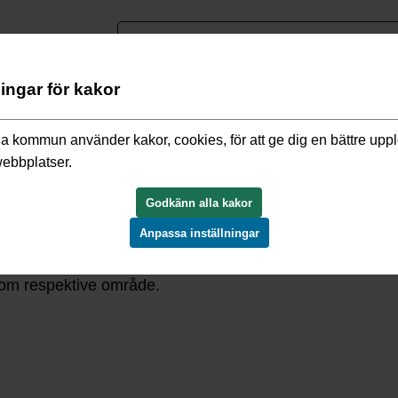
nguage
ningar för kakor
itetsarbete
/
Jämför service
a kommun använder kakor, cookies, för att ge dig en bättre upp
webbplatser.
Godkänn alla kakor
Anpassa inställningar
 som underlättar för dig som ska göra ett val, till exempel
inom respektive område.