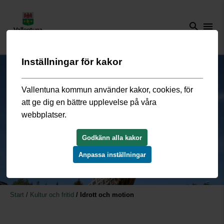
search
menu
Inställningar för kakor
Vallentuna kommun använder kakor, cookies, för
att ge dig en bättre upplevelse på våra
webbplatser.
Godkänn alla kakor
Anpassa inställningar
Start
/
Kultur och fritid
/
Idrott och motion