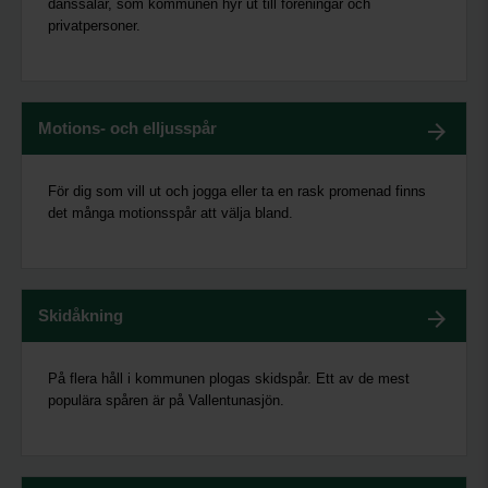
danssalar, som kommunen hyr ut till föreningar och
privatpersoner.
Motions- och elljusspår
För dig som vill ut och jogga eller ta en rask promenad finns
det många motionsspår att välja bland.
Skidåkning
På flera håll i kommunen plogas skidspår. Ett av de mest
populära spåren är på Vallentunasjön.