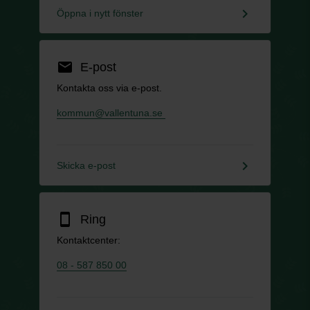
keyboard_arrow_right
Öppna i nytt fönster
email
E-post
Kontakta oss via e-post.
kommun@vallentuna.se
keyboard_arrow_right
Skicka e-post
smartphone
Ring
Kontaktcenter:
08 - 587 850 00