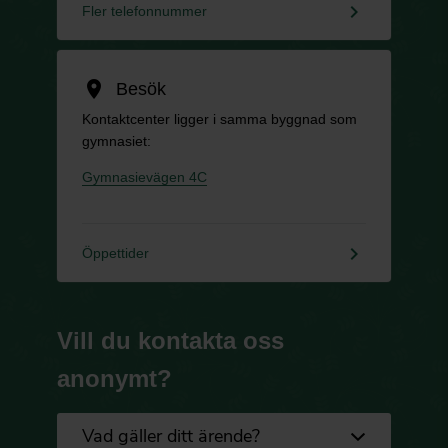
keyboard_arrow_right
Fler telefonnummer
location_on
Besök
Kontaktcenter ligger i samma byggnad som
gymnasiet:
Gymnasievägen 4C
keyboard_arrow_right
Öppettider
Vill du kontakta oss
anonymt?