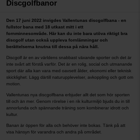
Discgolfbanor
Den 17 juni 2022 invigdes Vallentunas discgolfbana - en
fullstor bana med 18 utkast mitt i ett
fornminnesområde. Här kan du inte bara utöva riktigt bra
discgolf utan också
uppleva fornlämningar och
berättelserna knutna till dessa på nära håll.
Discgolf är en av världens snabbast växande sporter och det är
inte svårt att förstå varför. Det är en rolig, social och utmanande
sport där alla kan vara med oavsett ålder, ekonomi eller teknisk
skicklighet. Lägg därtill naturupplevelser, avkoppling och gott om
motion.
Vallentunas nya discgolfbana erbjuder allt det som hör sporten
till och än mer. Genom rörelse i en rik kulturmiljö bjuds du in till
annorlunda och spännande träning som kombinerar idrott och
kultur.
Banan är öppen för alla och behöver inte bokas. Tänk på att
visa hänsyn för varandra och andra på området.