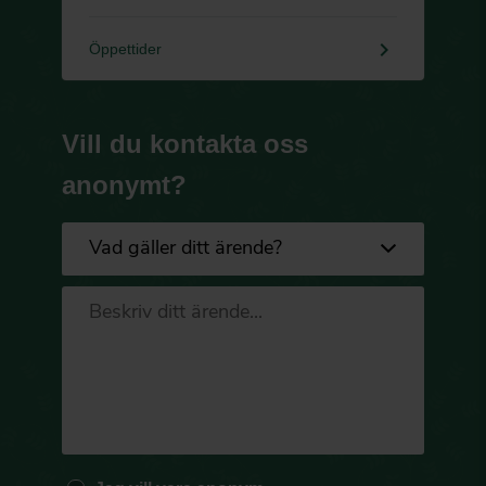
keyboard_arrow_right
Öppettider
Vill du kontakta oss
anonymt?