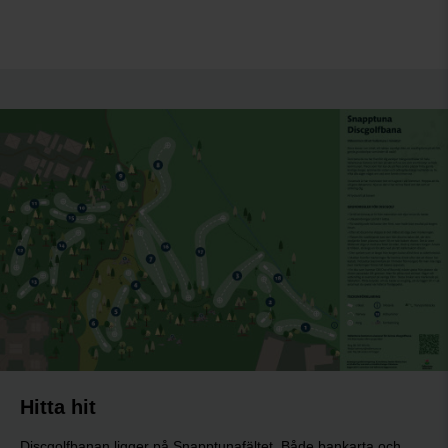
Hitta hit
Discgolfbanan ligger på Snapptunafältet. Både bankarta och