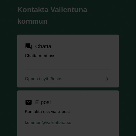
Kontakta Vallentuna
kommun
forum
Chatta
Chatta med oss.
keyboard_arrow_right
Öppna i nytt fönster
email
E-post
Kontakta oss via e-post.
kommun@vallentuna.se