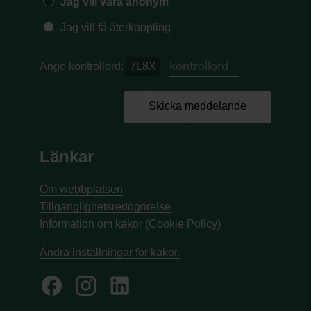
Jag vill vara anonym
Jag vill få återkoppling
Ange kontrollord:
7L8X
Skicka meddelande
Länkar
Om webbplatsen
Tillgänglighetsredogörelse
Information om kakor (Cookie Policy)
Ändra inställningar för kakor.
facebook