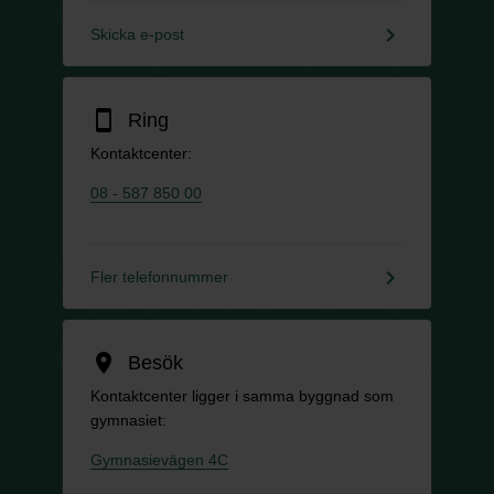
keyboard_arrow_right
Skicka e-post
smartphone
Ring
Kontaktcenter:
08 - 587 850 00
keyboard_arrow_right
Fler telefonnummer
location_on
Besök
Kontaktcenter ligger i samma byggnad som
gymnasiet:
Gymnasievägen 4C