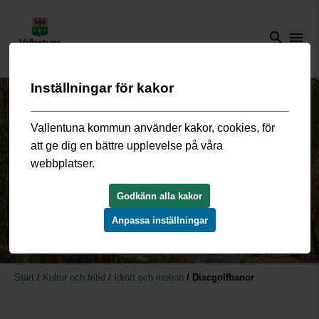
search
menu
Inställningar för kakor
Vallentuna kommun använder kakor, cookies, för
att ge dig en bättre upplevelse på våra
webbplatser.
Godkänn alla kakor
Anpassa inställningar
Start
/
Kultur och fritid
/
Idrott och motion
/
Discgolfbanor