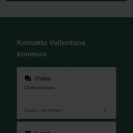
Kontakta Vallentuna
kommun
forum
Chatta
Chatta med oss.
keyboard_arrow_right
Öppna i nytt fönster