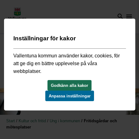
search
menu
Inställningar för kakor
Vallentuna kommun använder kakor, cookies, för
att ge dig en bättre upplevelse på våra
webbplatser.
Godkänn alla kakor
Anpassa inställningar
Start
/
Kultur och fritid
/
Ung i kommunen
/
Fritidsgårdar och
mötesplatser