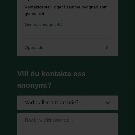
Kontaktcenter ligger i samma byggnad som
gymnasiet:
Gymnasievägen 4C
keyboard_arrow_right
Öppettider
Vill du kontakta oss
anonymt?