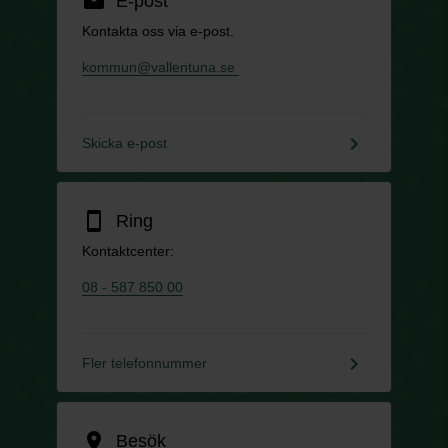
email
E-post
Kontakta oss via e-post.
kommun@vallentuna.se
keyboard_arrow_right
Skicka e-post
smartphone
Ring
Kontaktcenter:
08 - 587 850 00
keyboard_arrow_right
Fler telefonnummer
location_on
Besök