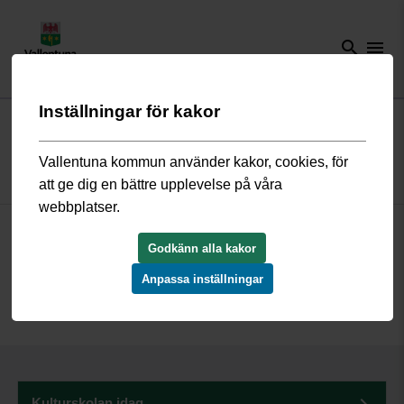
search
menu
Inställningar för kakor
Start
/
Kultur och fritid
/
Kulturskola
/
Om oss
Vallentuna kommun använder kakor, cookies, för
Om oss
att ge dig en bättre upplevelse på våra
webbplatser.
Information om vårt trygghetsarbete och om våra samarbeten.
Här kan du läsa historien om Vallentuna Kulturskola.
Godkänn alla kakor
Anpassa inställningar
Kulturskolan idag