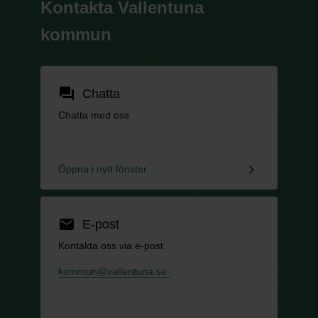
Kontakta Vallentuna
kommun
forum
Chatta
Chatta med oss.
keyboard_arrow_right
Öppna i nytt fönster
email
E-post
Kontakta oss via e-post.
kommun@vallentuna.se