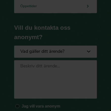
keyboard_arrow_right
Öppettider
Vill du kontakta oss
anonymt?
Jag vill vara anonym