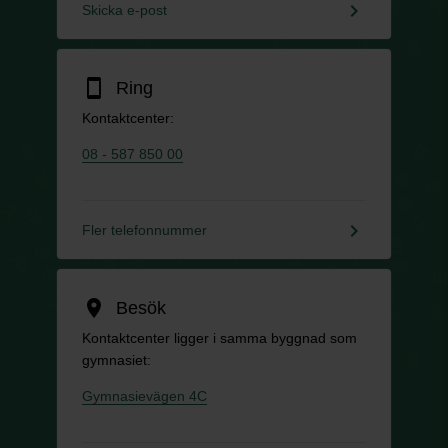
keyboard_arrow_right
Skicka e-post
smartphone
Ring
Kontaktcenter:
08 - 587 850 00
keyboard_arrow_right
Fler telefonnummer
location_on
Besök
Kontaktcenter ligger i samma byggnad som
gymnasiet:
Gymnasievägen 4C