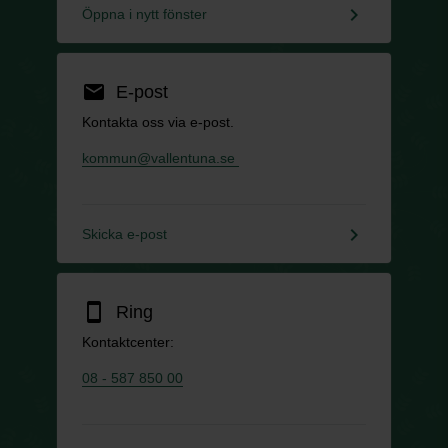
keyboard_arrow_right
Öppna i nytt fönster
email
E-post
Kontakta oss via e-post.
kommun@vallentuna.se
keyboard_arrow_right
Skicka e-post
smartphone
Ring
Kontaktcenter:
08 - 587 850 00