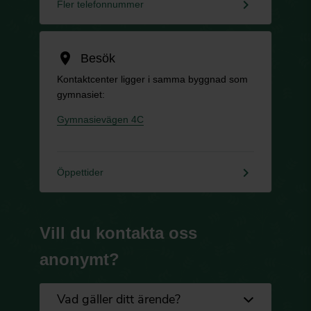
keyboard_arrow_right
Fler telefonnummer
location_on
Besök
Kontaktcenter ligger i samma byggnad som
gymnasiet:
Gymnasievägen 4C
keyboard_arrow_right
Öppettider
Vill du kontakta oss
anonymt?