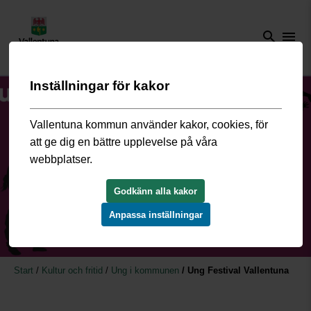
search
menu
Inställningar för kakor
Vallentuna kommun använder kakor, cookies, för
att ge dig en bättre upplevelse på våra
webbplatser.
Godkänn alla kakor
Anpassa inställningar
Start
/
Kultur och fritid
/
Ung i kommunen
/
Ung Festival Vallentuna