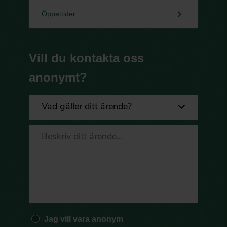
keyboard_arrow_right
Öppettider
Vill du kontakta oss
anonymt?
Jag vill vara anonym