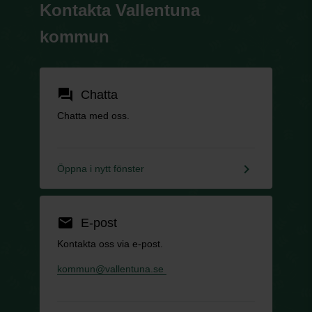
Kontakta Vallentuna
kommun
forum
Chatta
Chatta med oss.
keyboard_arrow_right
Öppna i nytt fönster
email
E-post
Kontakta oss via e-post.
kommun@vallentuna.se