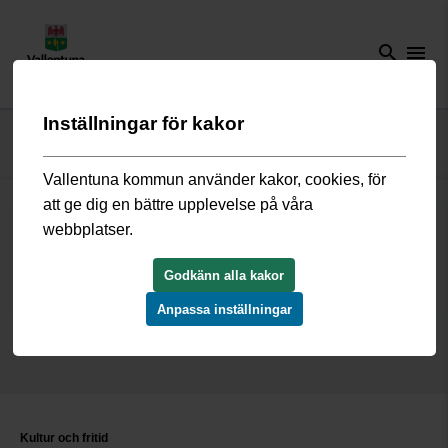
search
menu
Inställningar för kakor
Start
/
Kultur och fritid
/
Nyheter fritid och kultur
Vallentuna kommun använder kakor, cookies, för
att ge dig en bättre upplevelse på våra
webbplatser.
Nyheter fritid och kultur
Godkänn alla kakor
Anpassa inställningar
Kultur och fritid