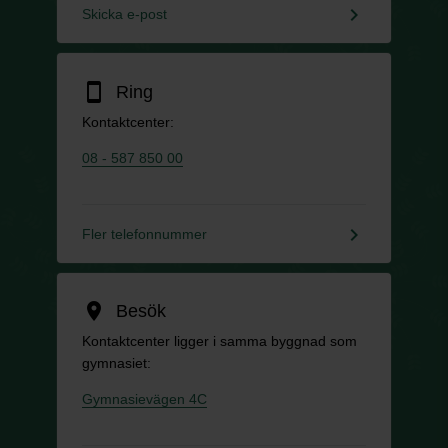
keyboard_arrow_right
Skicka e-post
smartphone
Ring
Kontaktcenter:
08 - 587 850 00
keyboard_arrow_right
Fler telefonnummer
location_on
Besök
Kontaktcenter ligger i samma byggnad som
gymnasiet:
Gymnasievägen 4C