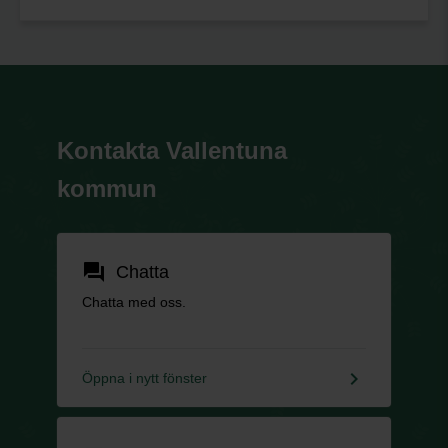
Kontakta Vallentuna
kommun
forum
Chatta
Chatta med oss.
keyboard_arrow_right
Öppna i nytt fönster