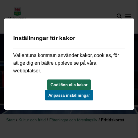
search
menu
Inställningar för kakor
Vallentuna kommun använder kakor, cookies, för
att ge dig en bättre upplevelse på våra
webbplatser.
Godkänn alla kakor
Anpassa inställningar
Start
/
Kultur och fritid
/
Föreningar och föreningsliv
/
Fritidskortet