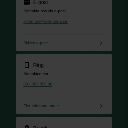
email
E-post
Kontakta oss via e-post.
kommun@vallentuna.se
keyboard_arrow_right
Skicka e-post
smartphone
Ring
Kontaktcenter:
08 - 587 850 00
keyboard_arrow_right
Fler telefonnummer
location_on
Besök