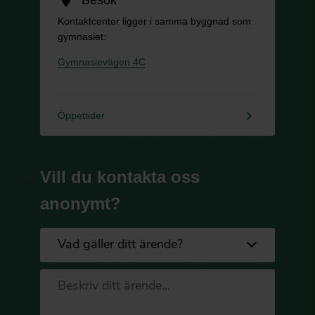
Kontaktcenter ligger i samma byggnad som
gymnasiet:
Gymnasievägen 4C
keyboard_arrow_right
Öppettider
Vill du kontakta oss
anonymt?