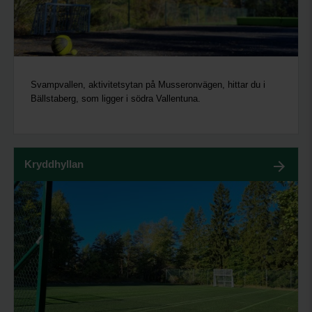
Svampvallen, aktivitetsytan på Musseronvägen, hittar du i
Bällstaberg, som ligger i södra Vallentuna.
Kryddhyllan