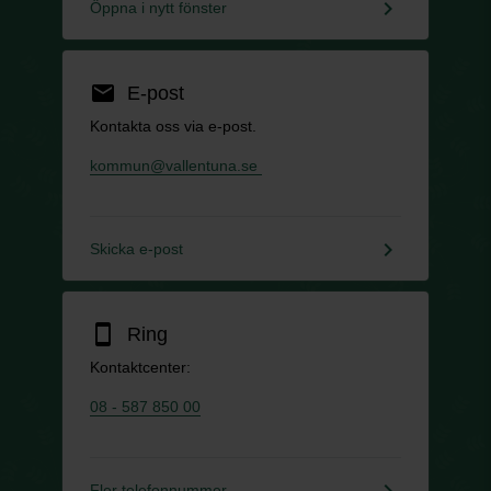
keyboard_arrow_right
Öppna i nytt fönster
email
E-post
Kontakta oss via e-post.
kommun@vallentuna.se
keyboard_arrow_right
Skicka e-post
smartphone
Ring
Kontaktcenter:
08 - 587 850 00
keyboard_arrow_right
Fler telefonnummer