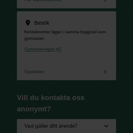
location_on
Besök
Kontaktcenter ligger i samma byggnad som
gymnasiet:
Gymnasievägen 4C
keyboard_arrow_right
Öppettider
Vill du kontakta oss
anonymt?