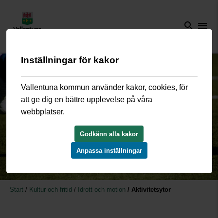
search
menu
Inställningar för kakor
Vallentuna kommun använder kakor, cookies, för
att ge dig en bättre upplevelse på våra
webbplatser.
Godkänn alla kakor
Anpassa inställningar
Start
/
Kultur och fritid
/
Idrott och motion
/
Aktivitetsytor