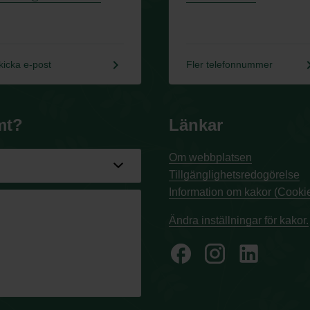
keyboard_arrow_right
keyboard_a
kicka e-post
Fler telefonnummer
mt?
Länkar
Om webbplatsen
Tillgänglighetsredogörelse
Information om kakor (Cookie
Ändra inställningar för kakor.
facebook