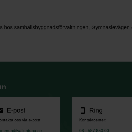
nns hos samhällsbyggnadsförvaltningen, Gymnasievägen 4
un
E-post
Ring
ail
smartphone
ontakta oss via e-post.
Kontaktcenter:
ommun@vallentuna.se
08 - 587 850 00