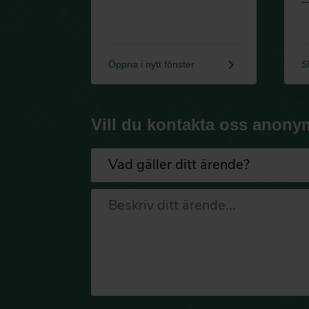
keyboard_arrow_right
Öppna i nytt fönster
S
Vill du kontakta oss anony