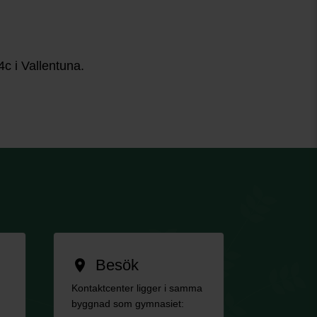
c i Vallentuna.
Besök
location_on
Kontaktcenter ligger i samma
byggnad som gymnasiet: