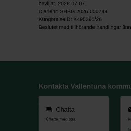
beviljat, 2026-07-07.
Diarienr: SHBG 2026-000749
KungörelseID: K495390/26
Beslutet med tillhörande handlingar fi
Kontakta Vallentuna komm
Chatta
forum
em
Chatta med oss.
K
k