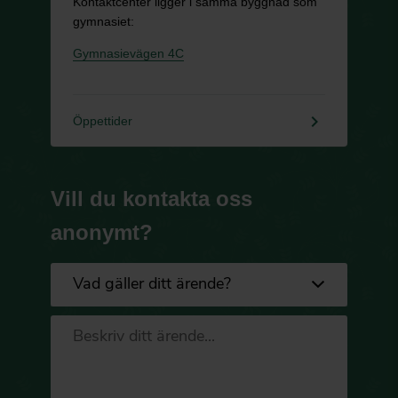
Kontaktcenter ligger i samma byggnad som
gymnasiet:
Gymnasievägen 4C
keyboard_arrow_right
Öppettider
Vill du kontakta oss
anonymt?