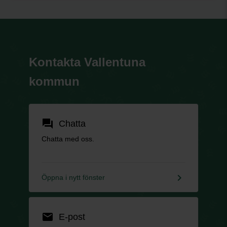
Kontakta Vallentuna
kommun
forum
Chatta
Chatta med oss.
keyboard_arrow_right
Öppna i nytt fönster
email
E-post