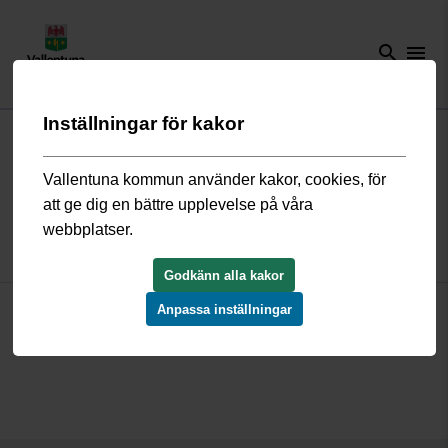
search
menu
Inställningar för kakor
Start
/
Kommun och politik
/
Politik och demokrati
/
Möten och
protokoll
/
Sammanträdeshandlingar och protokoll 2024
Vallentuna kommun använder kakor, cookies, för
att ge dig en bättre upplevelse på våra
Sammanträdeshandlingar och
webbplatser.
protokoll 2024
Godkänn alla kakor
Här hittar du länkarna till sammanträdeshandlingar och protokoll
Anpassa inställningar
och från 2024.