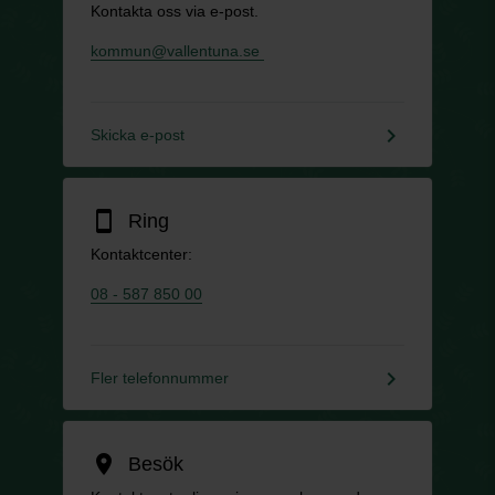
Kontakta oss via e-post.
kommun@vallentuna.se
keyboard_arrow_right
Skicka e-post
smartphone
Ring
Kontaktcenter:
08 - 587 850 00
keyboard_arrow_right
Fler telefonnummer
location_on
Besök