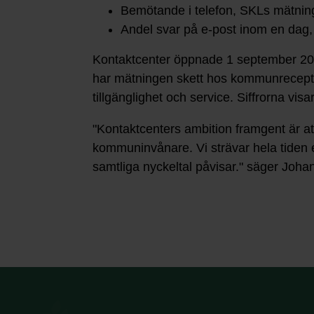
Bemötande i telefon, SKLs mätni
Andel svar på e-post inom en da
Kontaktcenter öppnade 1 september 201
har mätningen skett hos kommunreception
tillgänglighet och service. Siffrorna vi
"Kontaktcenters ambition framgent är at
kommuninvånare. Vi strävar hela tiden e
samtliga nyckeltal påvisar." säger Joha