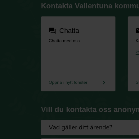
Kontakta Vallentuna komm
Chatta
forum
em
Chatta med oss.
K
k
keyboard_arrow_right
Öppna i nytt fönster
S
Vill du kontakta oss anony