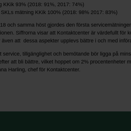
ng KKik 93% (2018: 91%, 2017: 74%)
g, SKLs mätning KKik 100% (2018: 98% 2017: 83%)
8 och samma höst gjordes den första servicemätningen 
en. Siffrorna visar att Kontaktcenter är värdefullt för
sar även att dessa aspekter upplevs bättre i och med inför
t service, tillgänglighet och bemötande bör ligga på mins
fter att bli bättre, vilket hoppet om 2% procentenheter
nna Harling, chef för Kontaktcenter.