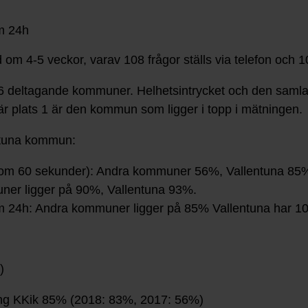
om 24h
m 4-5 veckor, varav 108 frågor ställs via telefon och 10
 deltagande kommuner. Helhetsintrycket och den samla
 plats 1 är den kommun som ligger i topp i mätningen.
entuna kommun:
 inom 60 sekunder): Andra kommuner 56%, Vallentuna 85
ner ligger på 90%, Vallentuna 93%.
nom 24h: Andra kommuner ligger på 85% Vallentuna har 1
7)
ning KKik 85% (2018: 83%, 2017: 56%)