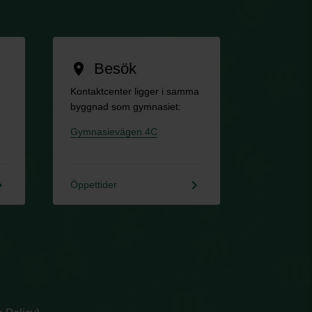
Besök
location_on
Kontaktcenter ligger i samma
byggnad som gymnasiet:
Gymnasievägen 4C
rrow_right
keyboard_arrow_right
Öppettider