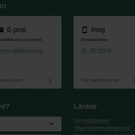
un
E-post
Ring
ail
smartphone
ontakta oss via e-post.
Kontaktcenter:
ommun@vallentuna.se
08 - 587 850 00
keyboard_arrow_right
keyboard_a
kicka e-post
Fler telefonnummer
mt?
Länkar
Om webbplatsen
Tillgänglighetsredogörelse