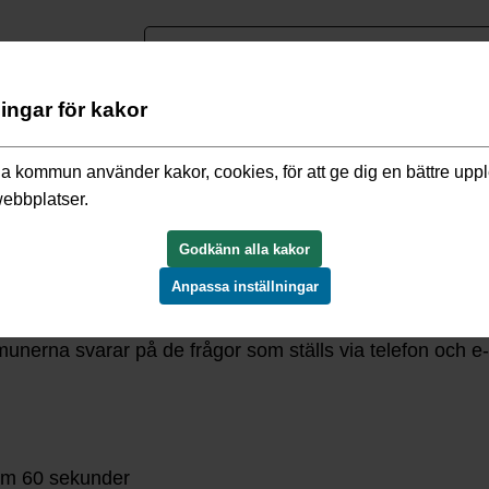
nguage
ningar för kakor
itetsarbete
/
Service för oss
/
Resultat servicemätning 2019
a kommun använder kakor, cookies, för att ge dig en bättre upp
webbplatser.
2019
Godkänn alla kakor
Anpassa inställningar
s servicemätning via telefon och e-post. Syftet med serv
unerna svarar på de frågor som ställs via telefon och e-
nom 60 sekunder