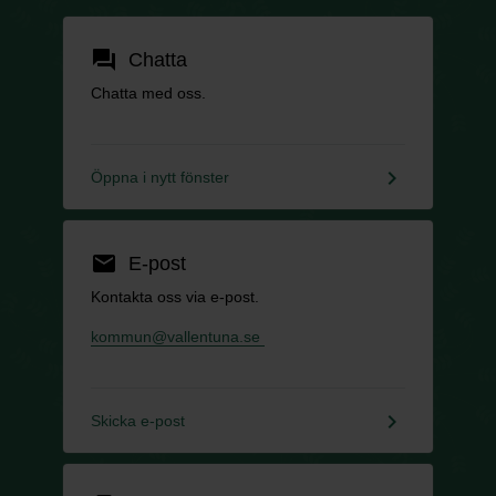
forum
Chatta
Chatta med oss.
keyboard_arrow_right
Öppna i nytt fönster
email
E-post
Kontakta oss via e-post.
kommun@vallentuna.se
keyboard_arrow_right
Skicka e-post