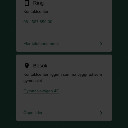
smartphone
Ring
Kontaktcenter:
08 - 587 850 00
keyboard_arrow_right
Fler telefonnummer
location_on
Besök
Kontaktcenter ligger i samma byggnad som
gymnasiet:
Gymnasievägen 4C
keyboard_arrow_right
Öppettider