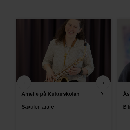
‹
›
keyboard_arrow_right
Amelie på Kulturskolan
Ås
Saxofonlärare
Bil